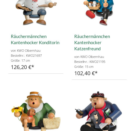
Räuchermännchen
Räuchermännchen
Kantenhocker Konditorin
Kantenhocker
Katzenfreund
von KWO Olbernhau
Bestellnr.: KWO21697
von KWO Olbernhau
Größe: 17 cm
Bestellnr.: KWO21195
126,20 €
Größe: 15 cm
102,40 €