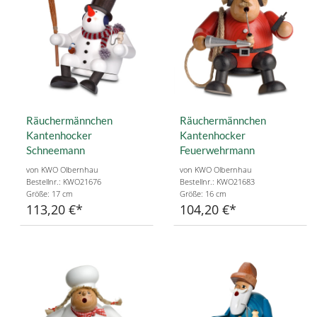
Räuchermännchen
Räuchermännchen
Kantenhocker
Kantenhocker
Schneemann
Feuerwehrmann
von KWO Olbernhau
von KWO Olbernhau
Bestellnr.: KWO21676
Bestellnr.: KWO21683
Größe: 17 cm
Größe: 16 cm
113,20 €
104,20 €