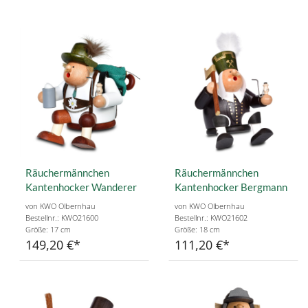
Räuchermännchen
Räuchermännchen
Kantenhocker Wanderer
Kantenhocker Bergmann
von KWO Olbernhau
von KWO Olbernhau
Bestellnr.: KWO21600
Bestellnr.: KWO21602
Größe: 17 cm
Größe: 18 cm
149,20 €
111,20 €