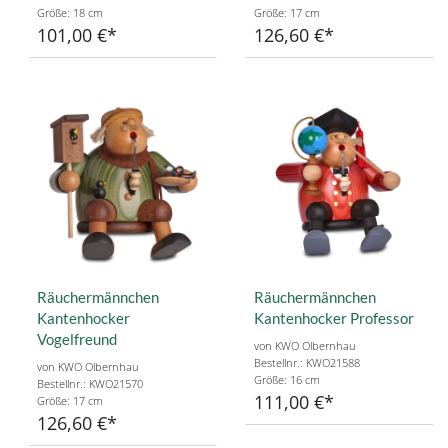
Größe: 18 cm
Größe: 17 cm
101,00 €
126,60 €
Räuchermännchen
Räuchermännchen
Kantenhocker
Kantenhocker Professor
Vogelfreund
von KWO Olbernhau
Bestellnr.: KWO21588
von KWO Olbernhau
Größe: 16 cm
Bestellnr.: KWO21570
111,00 €
Größe: 17 cm
126,60 €