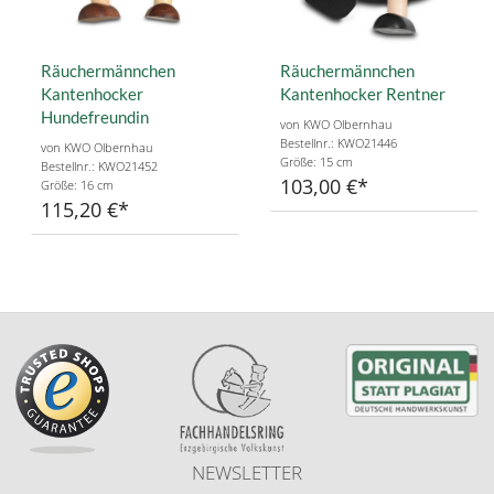
Räuchermännchen
Räuchermännchen
Kantenhocker
Kantenhocker Rentner
Hundefreundin
von KWO Olbernhau
Bestellnr.: KWO21446
von KWO Olbernhau
Größe: 15 cm
Bestellnr.: KWO21452
103,00 €
Größe: 16 cm
115,20 €
NEWSLETTER