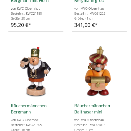
Bergmann mit Horn
Bergmann groß
von KWO Olbernhau
von KWO Olbernhau
Bestellnr.: KWO21180
Bestellnr.: KWO21225
Größe: 20 cm
Größe: 41 cm
95,20 €
341,00 €
Räuchermännchen
Räuchermännchen
Bergmann
Balthasar mini
von KWO Olbernhau
von KWO Olbernhau
Bestellnr.: KWO21505
Bestellnr.: KWO25015
Größe: 18 cm
Größe: 10 cm