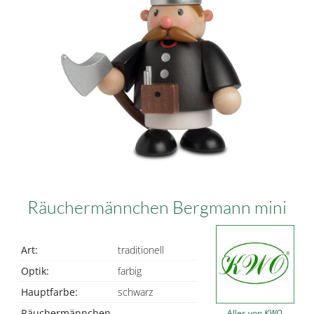
Räuchermännchen Bergmann mini
Art:
traditionell
Optik:
farbig
Hauptfarbe:
schwarz
Räuchermännchen
Alles von
KWO