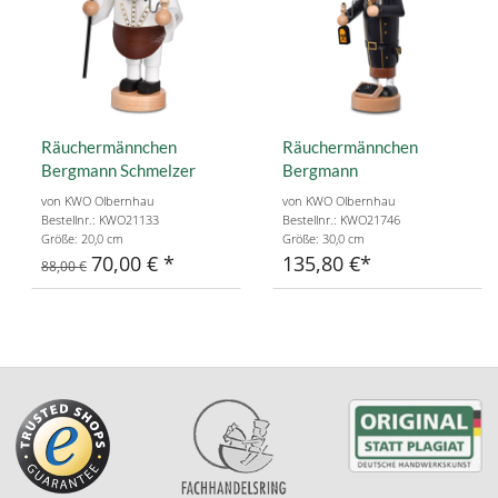
Räuchermännchen
Räuchermännchen
Bergmann Schmelzer
Bergmann
von KWO Olbernhau
von KWO Olbernhau
Bestellnr.: KWO21133
Bestellnr.: KWO21746
Größe: 20,0 cm
Größe: 30,0 cm
70,00 €
135,80 €
88,00 €