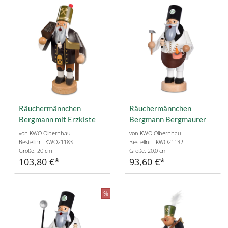
Räuchermännchen
Räuchermännchen
Bergmann mit Erzkiste
Bergmann Bergmaurer
von KWO Olbernhau
von KWO Olbernhau
Bestellnr.: KWO21183
Bestellnr.: KWO21132
Größe: 20 cm
Größe: 20,0 cm
103,80 €
93,60 €
%