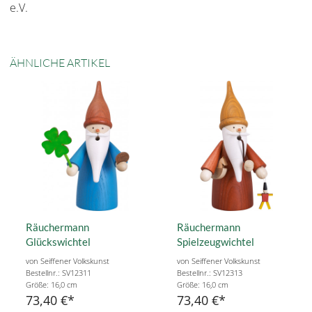
e.V.
ÄHNLICHE ARTIKEL
Räuchermann
Räuchermann
Glückswichtel
Spielzeugwichtel
von Seiffener Volkskunst
von Seiffener Volkskunst
Bestellnr.: SV12311
Bestellnr.: SV12313
Größe: 16,0 cm
Größe: 16,0 cm
73,40 €
73,40 €