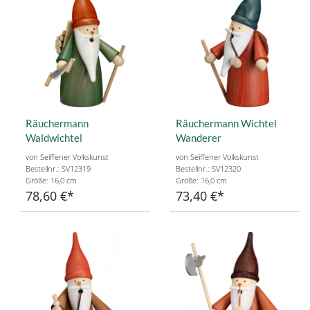
Räuchermann
Räuchermann Wichtel
Waldwichtel
Wanderer
von Seiffener Volkskunst
von Seiffener Volkskunst
Bestellnr.: SV12319
Bestellnr.: SV12320
Größe: 16,0 cm
Größe: 16,0 cm
78,60 €
73,40 €