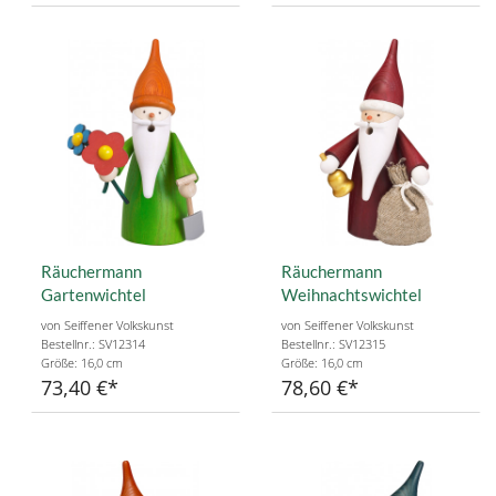
Räuchermann
Räuchermann
Gartenwichtel
Weihnachtswichtel
von Seiffener Volkskunst
von Seiffener Volkskunst
Bestellnr.: SV12314
Bestellnr.: SV12315
Größe: 16,0 cm
Größe: 16,0 cm
73,40 €
78,60 €