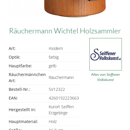
Räuchermann Wichtel Holzsammler
Art:
modern
Optik:
farbig
Hauptfarbe:
gelb
Räuchermännchen
Alles von
Seiffener
Räuchermann
Volkskunst
Art:
Bestell-Nr.:
SV12322
EAN:
4260192223663
Kurort Seiffen
Hergestellt in:
Erzgebirge
Hauptmaterial:
Holz