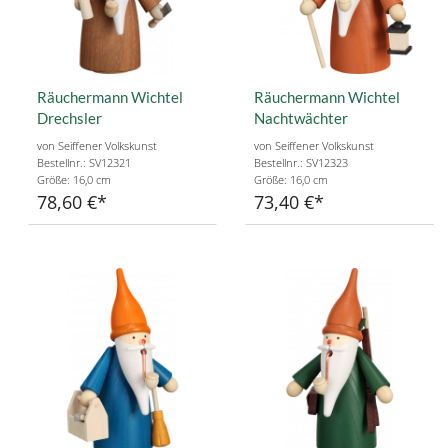
Räuchermann Wichtel
Räuchermann Wichtel
Drechsler
Nachtwächter
von Seiffener Volkskunst
von Seiffener Volkskunst
Bestellnr.: SV12321
Bestellnr.: SV12323
Größe: 16,0 cm
Größe: 16,0 cm
78,60 €
73,40 €