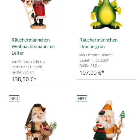
Räuchermännchen
Räuchermännchen
Weihnachtsmann mit
Drache grün
Leiter
von Christian Ulbricht
Bestellnr.: CU35601
von Christian Ulbricht
Größe: 18,0 cm
Bestellnr.: CU35288
107,00 €
Größe: 28,5 cm
138,50 €
NEU
NEU