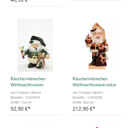
Räuchermännchen
Räuchermännchen
Weihnachtsmann
Weihnachtsmann natur
von Christian Ulbricht
von Christian Ulbricht
Bestellnr.: CU010474
Bestellnr.: CU010200
Größe: 15,0 cm
Größe: 36,0 cm
92,90 €
212,90 €