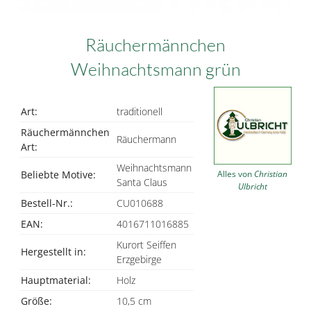
Räuchermännchen
Weihnachtsmann grün
Art:
traditionell
Räuchermännchen
Räuchermann
Art:
Weihnachtsmann
Alles von
Christian
Beliebte Motive:
Santa Claus
Ulbricht
Bestell-Nr.:
CU010688
EAN:
4016711016885
Kurort Seiffen
Hergestellt in:
Erzgebirge
Hauptmaterial:
Holz
Größe:
10,5 cm