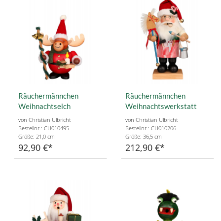
Räuchermännchen
Räuchermännchen
Weihnachtselch
Weihnachtswerkstatt
von Christian Ulbricht
von Christian Ulbricht
Bestellnr.: CU010495
Bestellnr.: CU010206
Größe: 21,0 cm
Größe: 36,5 cm
92,90 €
212,90 €