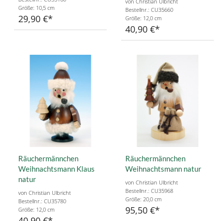
von Christian Ulbricht
Größe: 10,5 cm
Bestellnr.: CU35660
29,90 €
Größe: 12,0 cm
40,90 €
Räuchermännchen
Räuchermännchen
Weihnachtsmann Klaus
Weihnachtsmann natur
natur
von Christian Ulbricht
Bestellnr.: CU35968
von Christian Ulbricht
Größe: 20,0 cm
Bestellnr.: CU35780
95,50 €
Größe: 12,0 cm
40,90 €