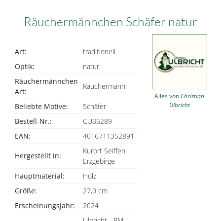
Räuchermännchen Schäfer natur
Art:
traditionell
Optik:
natur
Räuchermännchen
Räuchermann
Art:
Alles von
Christian
Ulbricht
Beliebte Motive:
Schäfer
Bestell-Nr.:
CU35289
EAN:
4016711352891
Kurort Seiffen
Hergestellt in:
Erzgebirge
Hauptmaterial:
Holz
Größe:
27,0 cm
Erscheinungsjahr:
2024
Ulbricht - RM