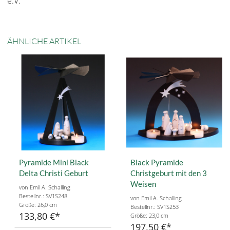
e.V.
ÄHNLICHE ARTIKEL
Pyramide Mini Black
Black Pyramide
Delta Christi Geburt
Christgeburt mit den 3
Weisen
von Emil A. Schalling
Bestellnr.: SV1S248
von Emil A. Schalling
Größe: 26,0 cm
Bestellnr.: SV1S253
133,80 €
Größe: 23,0 cm
197,50 €