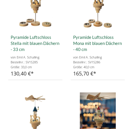
Pyramide Luftschloss
Pyramide Luftschloss
Stella mit blauen Dächern
Mona mit blauen Dächern
- 33 cm
- 40 cm
von Emil A. Schalling
von Emil A. Schalling
Bestellnr.: SV1S285
Bestellnr.: SV1S286
Größe: 33,0 cm
Größe: 40,0 cm
130,40 €
165,70 €