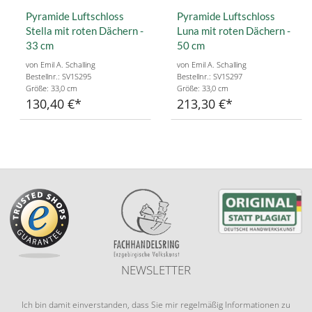
Pyramide Luftschloss
Pyramide Luftschloss
Stella mit roten Dächern -
Luna mit roten Dächern -
33 cm
50 cm
von Emil A. Schalling
von Emil A. Schalling
Bestellnr.: SV1S295
Bestellnr.: SV1S297
Größe: 33,0 cm
Größe: 33,0 cm
130,40 €
213,30 €
NEWSLETTER
Ich bin damit einverstanden, dass Sie mir regelmäßig Informationen zu