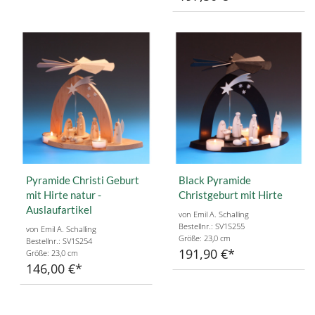
Pyramide Christi Geburt
Black Pyramide
mit Hirte natur -
Christgeburt mit Hirte
Auslaufartikel
von Emil A. Schalling
Bestellnr.: SV1S255
von Emil A. Schalling
Größe: 23,0 cm
Bestellnr.: SV1S254
191,90 €
Größe: 23,0 cm
146,00 €