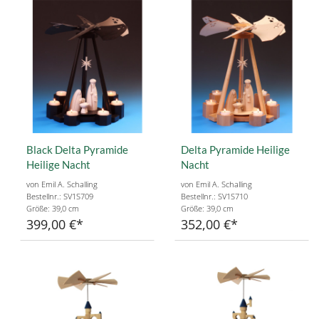
Black Delta Pyramide
Delta Pyramide Heilige
Heilige Nacht
Nacht
von Emil A. Schalling
von Emil A. Schalling
Bestellnr.: SV1S709
Bestellnr.: SV1S710
Größe: 39,0 cm
Größe: 39,0 cm
399,00 €
352,00 €