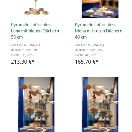
Pyramide Luftschloss
Pyramide Luftschloss
Luna mit blauen Dächern -
Mona mit roten Dächern -
50 cm
40 cm
von Emil A. Schalling
von Emil A. Schalling
Bestellnr.: SV1S287
Bestellnr.: SV1S296
Größe: 50,0 cm
Größe: 40,0 cm
213,30 €
165,70 €