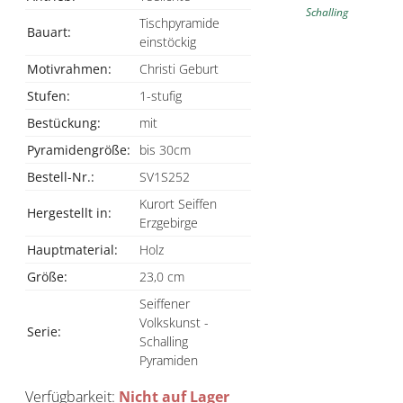
Schalling
Tischpyramide
Bauart:
einstöckig
Motivrahmen:
Christi Geburt
Stufen:
1-stufig
Bestückung:
mit
Pyramidengröße:
bis 30cm
Bestell-Nr.:
SV1S252
Kurort Seiffen
Hergestellt in:
Erzgebirge
Hauptmaterial:
Holz
Größe:
23,0 cm
Seiffener
Volkskunst -
Serie:
Schalling
Pyramiden
Verfügbarkeit:
Nicht auf Lager