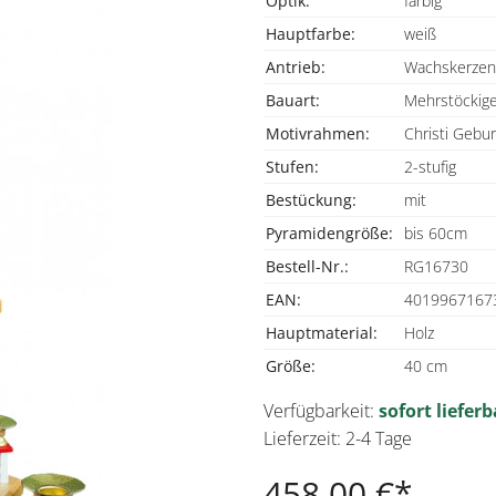
Optik:
farbig
Hauptfarbe:
weiß
Antrieb:
Wachskerzen
Bauart:
Mehrstöckig
Motivrahmen:
Christi Gebur
Stufen:
2-stufig
Bestückung:
mit
Pyramidengröße:
bis 60cm
Bestell-Nr.:
RG16730
EAN:
4019967167
Hauptmaterial:
Holz
Größe:
40 cm
Verfügbarkeit:
sofort lieferb
Lieferzeit: 2-4 Tage
458,00 €