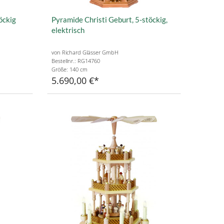
öckig
Pyramide Christi Geburt, 5-stöckig,
elektrisch
von Richard Glässer GmbH
Bestellnr.: RG14760
Größe: 140 cm
5.690,00 €