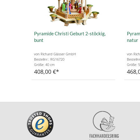
Pyramide Christi Geburt 2-stöckig,
Pyrami
bunt
natur
von Richard Glässer GmbH
von Ric
Bestellnr.: RG16720
Bestelln
Größe: 40 cm
Größe: 
408,00 €
468,