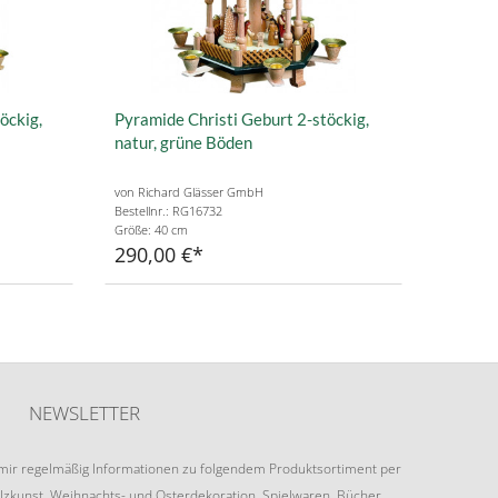
öckig,
Pyramide Christi Geburt 2-stöckig,
natur, grüne Böden
von Richard Glässer GmbH
Bestellnr.: RG16732
Größe: 40 cm
290,00 €
NEWSLETTER
e mir regelmäßig Informationen zu folgendem Produktsortiment per
lzkunst, Weihnachts- und Osterdekoration, Spielwaren, Bücher.