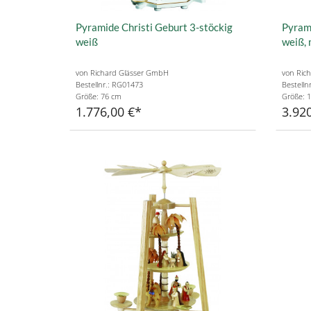
Pyramide Christi Geburt 3-stöckig
Pyrami
weiß
weiß, 
von Richard Glässer GmbH
von Ric
Bestellnr.: RG01473
Bestelln
Größe: 76 cm
Größe: 
1.776,00 €
3.920