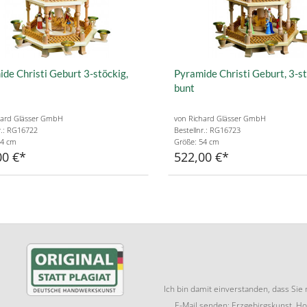
de Christi Geburt 3-stöckig,
Pyramide Christi Geburt, 3-st
bunt
hard Glässer GmbH
von Richard Glässer GmbH
r.: RG16722
Bestellnr.: RG16723
54 cm
Größe: 54 cm
00 €
522,00 €
Ich bin damit einverstanden, dass Si
E-Mail senden: Erzgebirgskunst, Ho