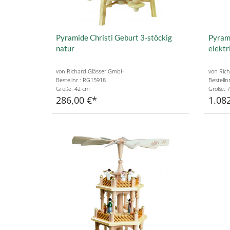
Pyramide Christi Geburt 3-stöckig
Pyrami
natur
elektr
von Richard Glässer GmbH
von Ric
Bestellnr.: RG15918
Bestelln
Größe: 42 cm
Größe: 7
286,00 €
1.082