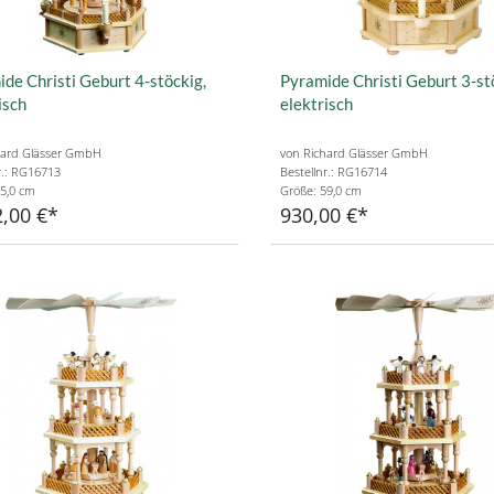
de Christi Geburt 4-stöckig,
Pyramide Christi Geburt 3-st
isch
elektrisch
hard Glässer GmbH
von Richard Glässer GmbH
r.: RG16713
Bestellnr.: RG16714
5,0 cm
Größe: 59,0 cm
,00 €
930,00 €