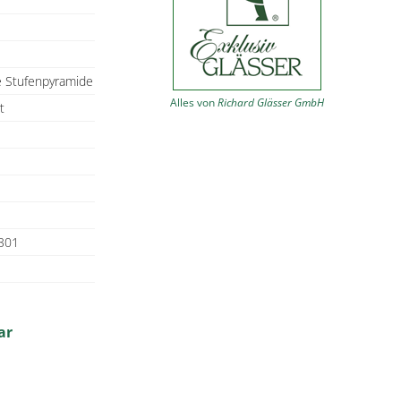
e Stufenpyramide
Alles von
Richard Glässer GmbH
t
301
ar