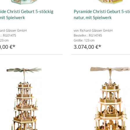
de Christi Geburt 5-stöckig
Pyramide Christi Geburt 5-st
mit Spielwerk
natur, mit Spielwerk
hard Glässer GmbH
von Richard Glässer GmbH
r.: RG01475
Bestellnr.: RG14745
123 cm
Größe: 123 cm
,00 €
3.074,00 €