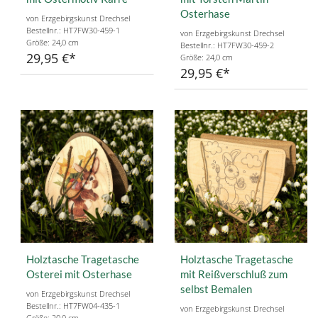
Osterhase
von Erzgebirgskunst Drechsel
Bestellnr.: HT7FW30-459-1
von Erzgebirgskunst Drechsel
Größe: 24,0 cm
Bestellnr.: HT7FW30-459-2
29,95 €
Größe: 24,0 cm
29,95 €
Holztasche Tragetasche
Holztasche Tragetasche
Osterei mit Osterhase
mit Reißverschluß zum
selbst Bemalen
von Erzgebirgskunst Drechsel
Bestellnr.: HT7FW04-435-1
von Erzgebirgskunst Drechsel
Größe: 20,0 cm