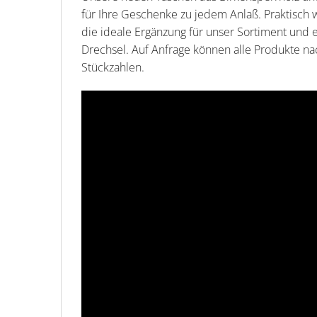
für Ihre Geschenke zu jedem Anlaß. Praktisch w
die ideale Ergänzung für unser Sortiment und 
Drechsel. Auf Anfrage können alle Produkte nac
Stückzahlen.