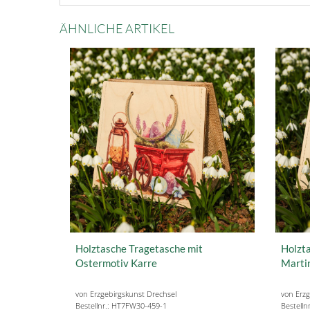
ÄHNLICHE ARTIKEL
Holztasche Tragetasche mit
Holzta
Ostermotiv Karre
Marti
von Erzgebirgskunst Drechsel
von Erzg
Bestellnr.: HT7FW30-459-1
Bestelln