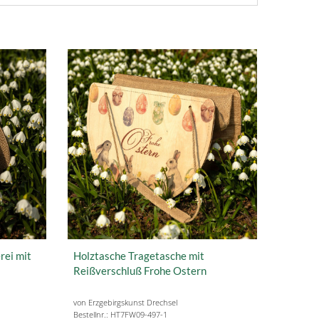
rei mit
Holztasche Tragetasche mit
Reißverschluß Frohe Ostern
von Erzgebirgskunst Drechsel
Bestellnr.: HT7FW09-497-1