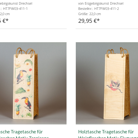
ebirgskunst Drechsel
von Erzgebirgskunst Drechsel
r.: HT7FW03-411-1
Bestellnr.: HT7FW03-411-2
2,0 cm
Größe: 22,0 cm
5 €
29,95 €
sche Tragetasche für
Holztasche Tragetasche für
laschen Motiv Tropicana
Weinflaschen Motiv Flugvoge