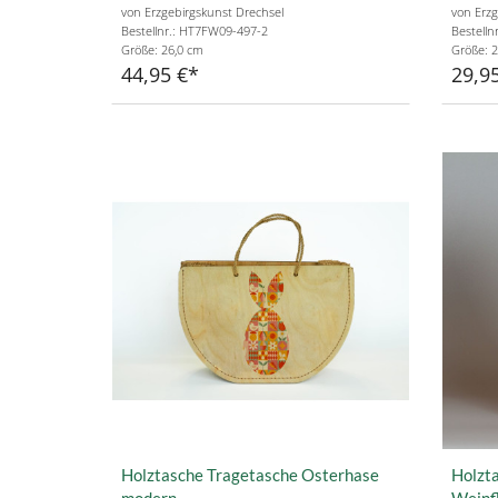
von Erzgebirgskunst Drechsel
von Erzg
Bestellnr.: HT7FW09-497-2
Bestelln
Größe: 26,0 cm
Größe: 2
44,95 €
29,9
Holztasche Tragetasche Osterhase
Holzta
modern
Weinf