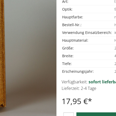
Art:
t
Optik:
f
Hauptfarbe:
r
Bestell-Nr.:
Verwendung Einsatzbereich:
Hauptmaterial:
Größe:
Breite:
Tiefe:
Erscheinungsjahr:
Verfügbarkeit:
sofort lieferb
Lieferzeit: 2-4 Tage
17,95 €