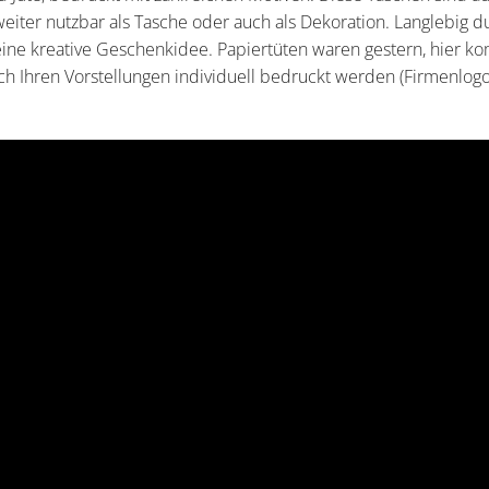
eiter nutzbar als Tasche oder auch als Dekoration. Langlebig d
eine kreative Geschenkidee. Papiertüten waren gestern, hier 
h Ihren Vorstellungen individuell bedruckt werden (Firmenlogo e