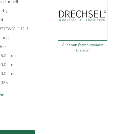
raditionell
arbig
ot
HT7FW01-111-1
innen
Alles von
Erzgebirgskunst
Holz
Drechsel
26,0 cm
40,0 cm
20,0 cm
2025
ar