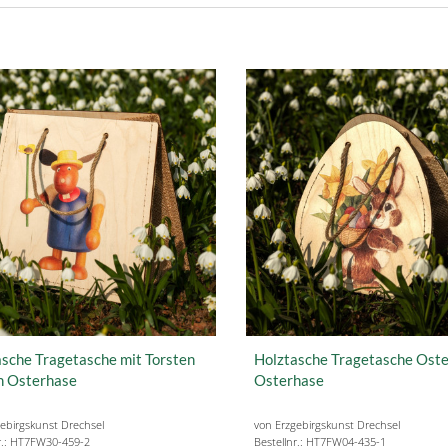
sche Tragetasche mit Torsten
Holztasche Tragetasche Oste
n Osterhase
Osterhase
ebirgskunst Drechsel
von Erzgebirgskunst Drechsel
r.: HT7FW30-459-2
Bestellnr.: HT7FW04-435-1