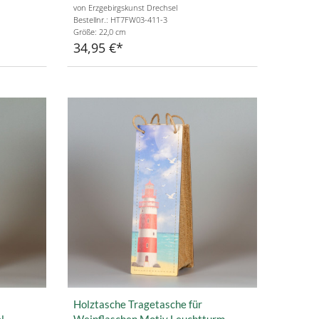
von Erzgebirgskunst Drechsel
Bestellnr.: HT7FW03-411-3
Größe: 22,0 cm
34,95 €
Holztasche Tragetasche für
l
Weinflaschen Motiv Leuchtturm