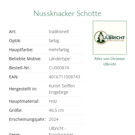
Nussknacker Schotte
Art:
traditionell
Optik:
farbig
Hauptfarbe:
mehrfarbig
Beliebte Motive:
Ländertype
Alles von
Christian
Ulbricht
Bestell-Nr.:
CU000874
EAN:
4016711008743
Kurort Seiffen
Hergestellt in:
Erzgebirge
Hauptmaterial:
Holz
Größe:
46,5 cm
Erscheinungsjahr:
2024
Ulbricht -
Serie:
Nussknacker