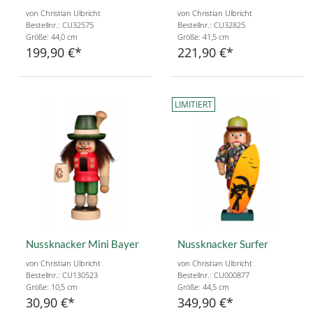
von Christian Ulbricht
von Christian Ulbricht
Bestellnr.: CU32575
Bestellnr.: CU32825
Größe: 44,0 cm
Größe: 41,5 cm
199,90 €
221,90 €
LIMITIERT
Nussknacker Mini Bayer
Nussknacker Surfer
von Christian Ulbricht
von Christian Ulbricht
Bestellnr.: CU130523
Bestellnr.: CU000877
Größe: 10,5 cm
Größe: 44,5 cm
30,90 €
349,90 €