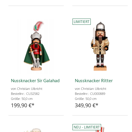
LIMITIERT
Nussknacker Sir Galahad
Nussknacker Ritter
von Christian Ulbricht
von Christian Ulbricht
Bestellnr.: CU32582
Bestellnr.: CU000889
Größe: 50,0 cm
Größe: 50,0 cm
199,90 €
349,90 €
NEU - LIMITIERT