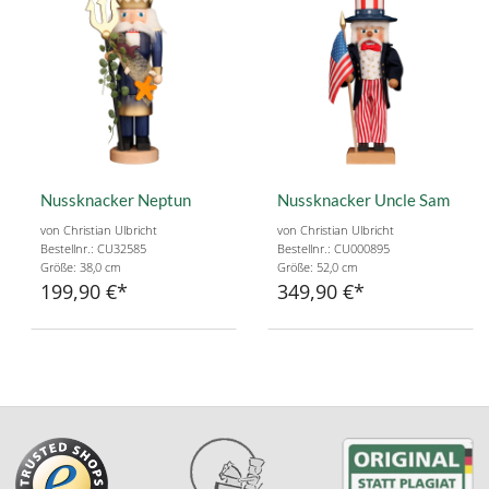
Nussknacker Neptun
Nussknacker Uncle Sam
von Christian Ulbricht
von Christian Ulbricht
Bestellnr.: CU32585
Bestellnr.: CU000895
Größe: 38,0 cm
Größe: 52,0 cm
199,90 €
349,90 €