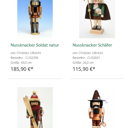
Nussknacker Soldat natur
Nussknacker Schäfer
von Christian Ulbricht
von Christian Ulbricht
Bestellnr.: CU32356
Bestellnr.: CU32651
Größe: 43,0 cm
Größe: 26,0 cm
185,90 €
115,90 €