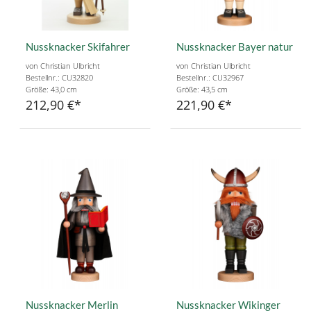
Nussknacker Skifahrer
Nussknacker Bayer natur
von Christian Ulbricht
von Christian Ulbricht
Bestellnr.: CU32820
Bestellnr.: CU32967
Größe: 43,0 cm
Größe: 43,5 cm
212,90 €
221,90 €
Nussknacker Merlin
Nussknacker Wikinger