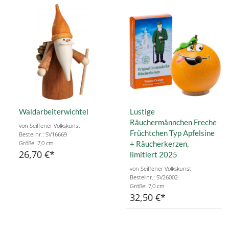
Waldarbeiterwichtel
Lustige
Räuchermännchen Freche
von Seiffener Volkskunst
Früchtchen Typ Apfelsine
Bestellnr.: SV16669
Größe: 7,0 cm
+ Räucherkerzen,
26,70 €
limitiert 2025
von Seiffener Volkskunst
Bestellnr.: SV26002
Größe: 7,0 cm
32,50 €