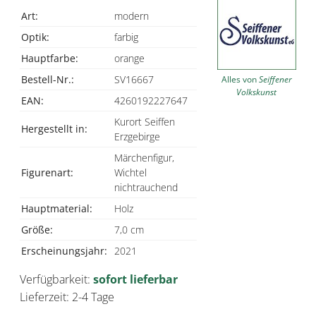
Art:
modern
Optik:
farbig
Hauptfarbe:
orange
Bestell-Nr.:
SV16667
Alles von
Seiffener
Volkskunst
EAN:
4260192227647
Kurort Seiffen
Hergestellt in:
Erzgebirge
Märchenfigur,
Figurenart:
Wichtel
nichtrauchend
Hauptmaterial:
Holz
Größe:
7,0 cm
Erscheinungsjahr:
2021
Verfügbarkeit:
sofort lieferbar
Lieferzeit: 2-4 Tage