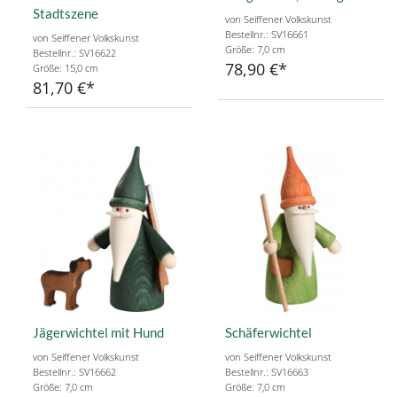
Stadtszene
von Seiffener Volkskunst
Bestellnr.: SV16661
von Seiffener Volkskunst
Größe: 7,0 cm
Bestellnr.: SV16622
78,90 €
Größe: 15,0 cm
81,70 €
Jägerwichtel mit Hund
Schäferwichtel
von Seiffener Volkskunst
von Seiffener Volkskunst
Bestellnr.: SV16662
Bestellnr.: SV16663
Größe: 7,0 cm
Größe: 7,0 cm