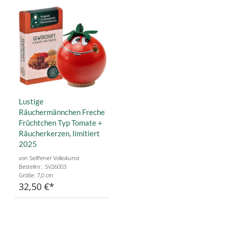
Lustige
Räuchermännchen Freche
Früchtchen Typ Tomate +
Räucherkerzen, limitiert
2025
von Seiffener Volkskunst
Bestellnr.: SV26003
Größe: 7,0 cm
32,50 €