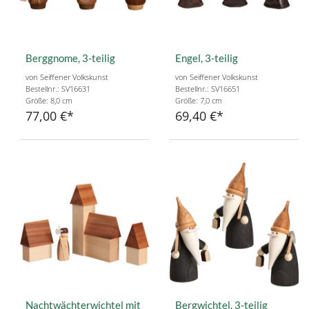
Berggnome, 3-teilig
Engel, 3-teilig
von Seiffener Volkskunst
von Seiffener Volkskunst
Bestellnr.: SV16631
Bestellnr.: SV16651
Größe: 8,0 cm
Größe: 7,0 cm
77,00 €
69,40 €
Nachtwächterwichtel mit
Bergwichtel, 3-teilig