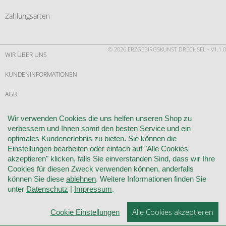
Zahlungsarten
© 2026 ERZGEBIRGSKUNST DRECHSEL - V1.1.0
WIR ÜBER UNS
KUNDENINFORMATIONEN
AGB
WIDERRUF
Wir verwenden Cookies die uns helfen unseren Shop zu
verbessern und Ihnen somit den besten Service und ein
VERTRAG WIDERRUFEN
optimales Kundenerlebnis zu bieten. Sie können die
Einstellungen bearbeiten oder einfach auf "Alle Cookies
KONTAKT
akzeptieren" klicken, falls Sie einverstanden Sind, dass wir Ihre
Cookies für diesen Zweck verwenden können, anderfalls
DATENSCHUTZ
können Sie diese
ablehnen
. Weitere Informationen finden Sie
unter
Datenschutz
|
Impressum
.
COOKIE-EINSTELLUNGEN
Alle Cookies akzeptieren
IMPRESSUM
Cookie Einstellungen