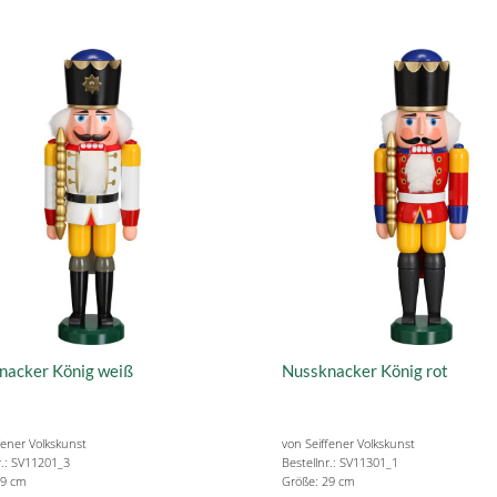
nacker König weiß
Nussknacker König rot
fener Volkskunst
von Seiffener Volkskunst
r.: SV11201_3
Bestellnr.: SV11301_1
39 cm
Größe: 29 cm