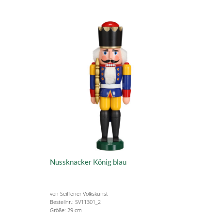
Nussknacker König blau
von Seiffener Volkskunst
Bestellnr.: SV11301_2
Größe: 29 cm