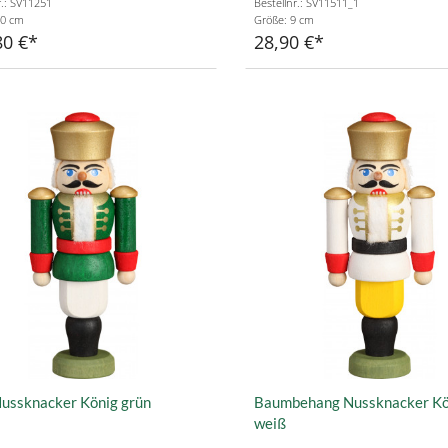
r.: SV11251
Bestellnr.: SV11511_1
40 cm
Größe: 9 cm
80 €
28,90 €
Nussknacker König grün
Baumbehang Nussknacker Kö
weiß