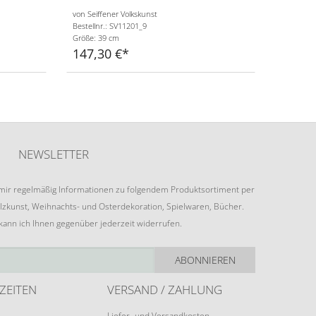
von Seiffener Volkskunst
Bestellnr.: SV11201_9
Größe: 39 cm
147,30 €
NEWSLETTER
e mir regelmäßig Informationen zu folgendem Produktsortiment per
lzkunst, Weihnachts- und Osterdekoration, Spielwaren, Bücher.
 kann ich Ihnen gegenüber jederzeit widerrufen.
ABONNIEREN
ZEITEN
VERSAND / ZAHLUNG
Liefer- und Versandkosten