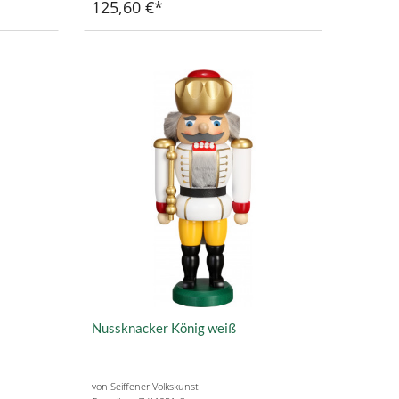
125,60 €
Nussknacker König weiß
von Seiffener Volkskunst