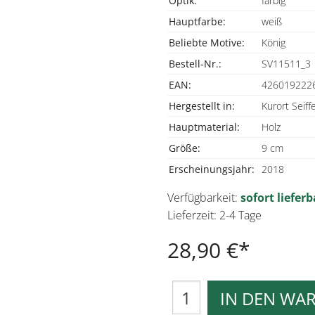
Optik:
farbig
Hauptfarbe:
weiß
Beliebte Motive:
König
Bestell-Nr.:
SV11511_3
EAN:
426019222
Hergestellt in:
Kurort Seiff
Hauptmaterial:
Holz
Größe:
9 cm
Erscheinungsjahr:
2018
Verfügbarkeit:
sofort lieferb
Lieferzeit: 2-4 Tage
28,90 €
IN DEN WA