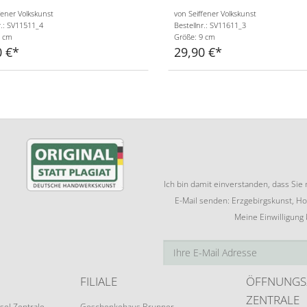
fener Volkskunst
von Seiffener Volkskunst
r.: SV11511_4
Bestellnr.: SV11611_3
9 cm
Größe: 9 cm
0 €
29,90 €
Ich bin damit einverstanden, dass Si
E-Mail senden: Erzgebirgskunst, Ho
Meine Einwilligung
FILIALE
ÖFFNUNGS
ZENTRALE
sel Zentrale
Geschenkehaus Brunner