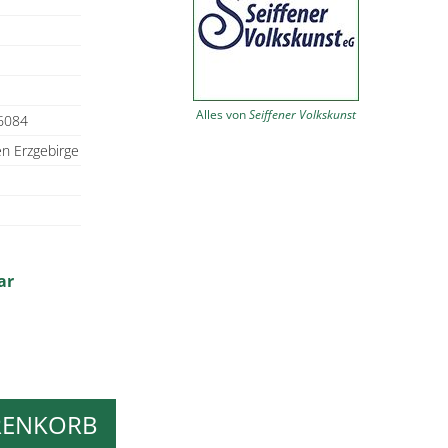
Alles von
Seiffener Volkskunst
6084
en Erzgebirge
ar
RENKORB