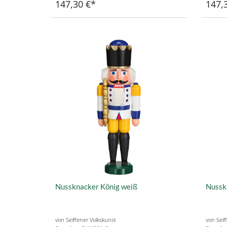
147,30 €
147,
Nussknacker König weiß
Nusskn
von Seiffener Volkskunst
von Seif