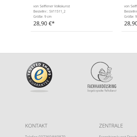
von Seiffener Volkskunst
von Seif
Bestellnr.: SV11511_2
Bestelln
Größe: 9 cm
Größe: 
28,90 €
28,9
KONTAKT
ZENTRALE
Telefon 037360/669879
Erzgebirgskunst Drech