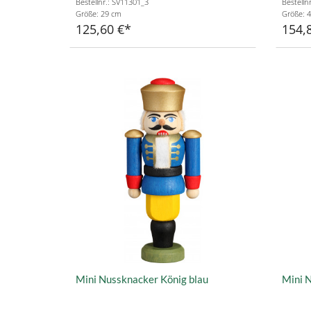
Bestellnr.: SV11301_3
Bestelln
Größe: 29 cm
Größe: 
125,60 €
154,
Mini Nussknacker König blau
Mini 