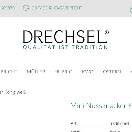
-669879
30 TAGE RÜCKGABERECHT
LBRICHT
MÜLLER
HUBRIG
KWO
OSTERN
er König weiß
Mini Nussknacker 
Art:
traditionell