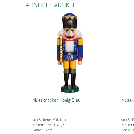
ÄHNLICHE ARTIKEL
Nussknacker König Blau
Nussk
von Seiffener Volkskunst
von Seif
Bestellnr.: SV11201_2
Bestelln
Größe: 39 cm
Größe: 