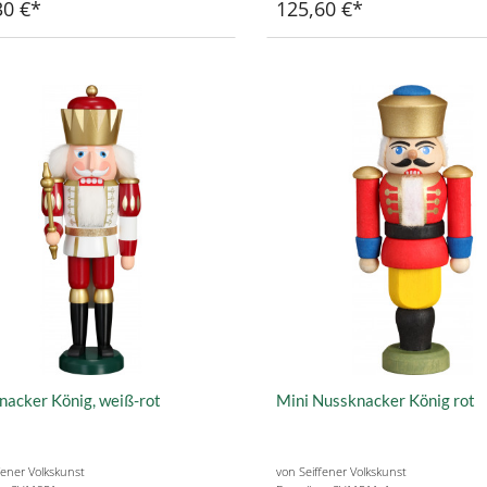
30 €
125,60 €
acker König, weiß-rot
Mini Nussknacker König rot
fener Volkskunst
von Seiffener Volkskunst