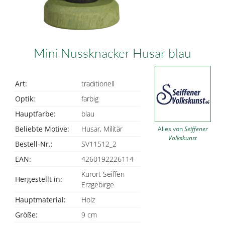
Mini Nussknacker Husar blau
Art:
traditionell
Optik:
farbig
Hauptfarbe:
blau
Beliebte Motive:
Husar, Militär
Alles von
Seiffener
Volkskunst
Bestell-Nr.:
SV11512_2
EAN:
4260192226114
Kurort Seiffen
Hergestellt in:
Erzgebirge
Hauptmaterial:
Holz
Größe:
9 cm