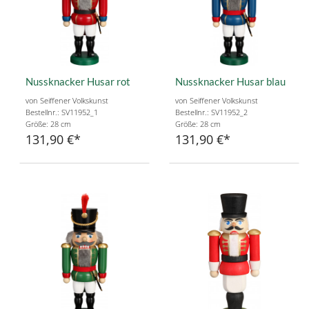
Nussknacker Husar rot
Nussknacker Husar blau
von Seiffener Volkskunst
von Seiffener Volkskunst
Bestellnr.: SV11952_1
Bestellnr.: SV11952_2
Größe: 28 cm
Größe: 28 cm
131,90 €
131,90 €