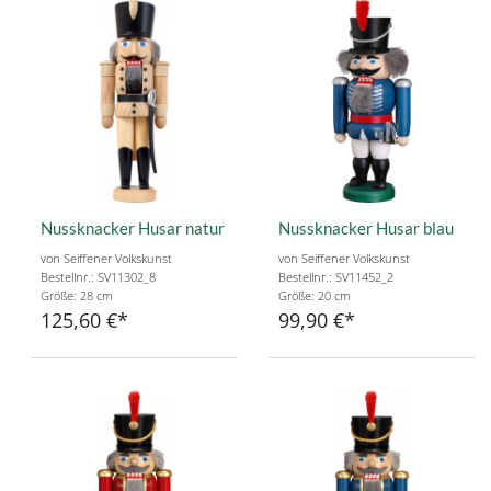
Nussknacker Husar natur
Nussknacker Husar blau
von Seiffener Volkskunst
von Seiffener Volkskunst
Bestellnr.: SV11302_8
Bestellnr.: SV11452_2
Größe: 28 cm
Größe: 20 cm
125,60 €
99,90 €