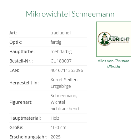
Mikrowichtel Schneemann
Art:
traditionell
Optik:
farbig
Hauptfarbe:
mehrfarbig
Bestell-Nr.:
CU180007
Alles von
Christian
Ulbricht
EAN:
4016711353096
Kurort Seiffen
Hergestellt in:
Erzgebirge
Schneemann,
Figurenart:
Wichtel
nichtrauchend
Hauptmaterial:
Holz
Größe:
10.0 cm
Erscheinungsjahr:
2025