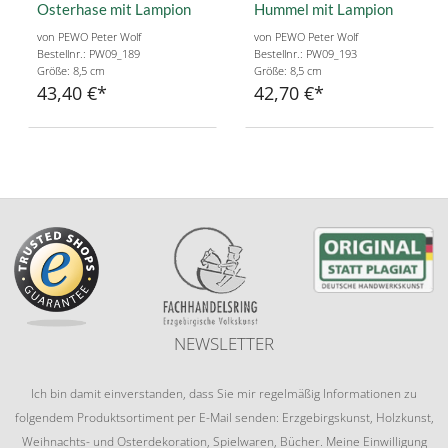
Osterhase mit Lampion
Hummel mit Lampion
von PEWO Peter Wolf
von PEWO Peter Wolf
Bestellnr.: PW09_189
Bestellnr.: PW09_193
Größe: 8,5 cm
Größe: 8,5 cm
43,40 €
42,70 €
NEWSLETTER
Ich bin damit einverstanden, dass Sie mir regelmäßig Informationen zu
folgendem Produktsortiment per E-Mail senden: Erzgebirgskunst, Holzkunst,
Weihnachts- und Osterdekoration, Spielwaren, Bücher. Meine Einwilligung