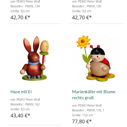
von PEWO Peter Wolf
von PEWO Peter Wolf
Bestellnr.: PW09_134
Bestellnr.: PW09_135
Größe: 9,0 cm
Größe: 9,0 cm
42,70 €
42,70 €
Hase mit Ei
Marienkäfer mit Blume
rechts groß
von PEWO Peter Wolf
Bestellnr.: PW09_162
von PEWO Peter Wolf
Größe: 8,5 cm
Bestellnr.: PW09_135_1
43,40 €
Größe: 13,0 cm
77,80 €