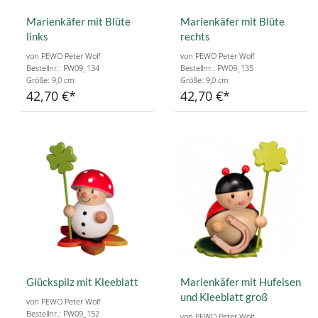
Marienkäfer mit Blüte
Marienkäfer mit Blüte
links
rechts
von PEWO Peter Wolf
von PEWO Peter Wolf
Bestellnr.: PW09_134
Bestellnr.: PW09_135
Größe: 9,0 cm
Größe: 9,0 cm
42,70 €
42,70 €
Glückspilz mit Kleeblatt
Marienkäfer mit Hufeisen
und Kleeblatt groß
von PEWO Peter Wolf
Bestellnr.: PW09_152
von PEWO Peter Wolf