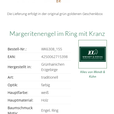
Die Lieferung erfolgt in der original grün goldenen Geschenkbox
Margeritenengel im Ring mit Kranz
Bestell-Nr.:
WK6308_155
EAN:
4250062715398
Grünhainichen
Hergestellt in:
Erzgebirge
Alles von
Wendt &
Kühn
Art:
traditionell
Optik:
farbig
Hauptfarbe:
weiß
Hauptmaterial:
Holz
Baumschmuck
Engel, Ring
Motiv: