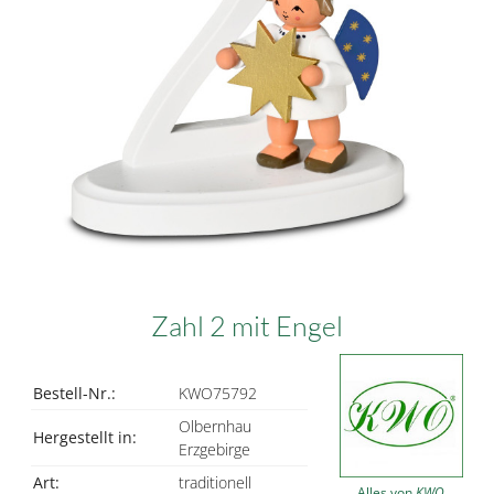
Zahl 2 mit Engel
Bestell-Nr.:
KWO75792
Olbernhau
Hergestellt in:
Erzgebirge
Art:
traditionell
Alles von
KWO