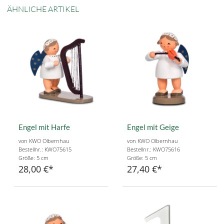
ÄHNLICHE ARTIKEL
Engel mit Harfe
Engel mit Geige
von KWO Olbernhau
von KWO Olbernhau
Bestellnr.: KWO75615
Bestellnr.: KWO75616
Größe: 5 cm
Größe: 5 cm
28,00 €
27,40 €