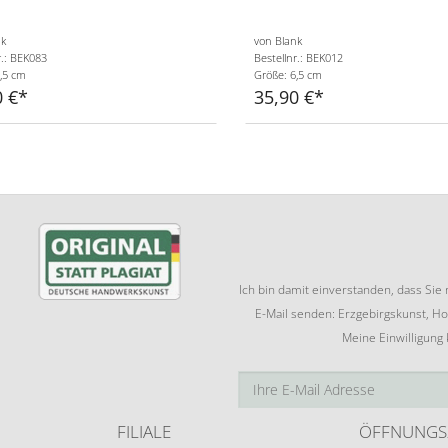
nk
von Blank
r.: BEK083
Bestellnr.: BEK012
,5 cm
Größe: 6,5 cm
0 €
35,90 €
Ich bin damit einverstanden, dass Si
E-Mail senden: Erzgebirgskunst, Ho
Meine Einwilligung
FILIALE
ÖFFNUNGS