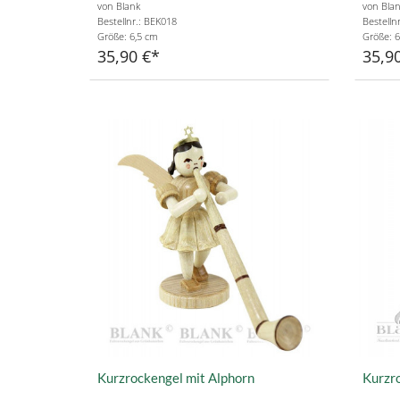
von Blank
von Bla
Bestellnr.: BEK018
Bestelln
Größe: 6,5 cm
Größe: 6
35,90 €
35,9
Kurzrockengel mit Alphorn
Kurzr