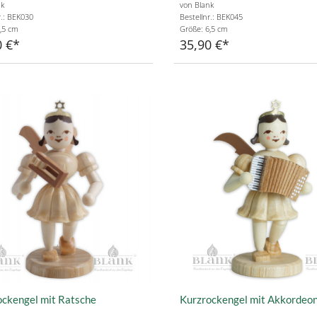
nk
von Blank
r.: BEK030
Bestellnr.: BEK045
,5 cm
Größe: 6,5 cm
0 €
35,90 €
ockengel mit Ratsche
Kurzrockengel mit Akkordeo