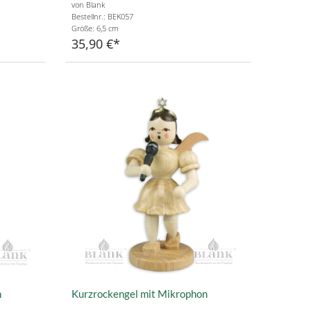
von Blank
Bestellnr.: BEK057
Größe: 6,5 cm
35,90 €
n
Kurzrockengel mit Mikrophon