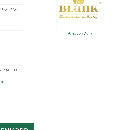
1
Erzgebirge
Alles von
Blank
kengel natur
ar