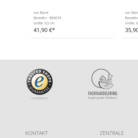
von Blank
von Bla
Bestellnr.: BEK074
Bestelln
Größe: 6,5 cm
Größe: 6
41,90 €
35,9
KONTAKT
ZENTRALE