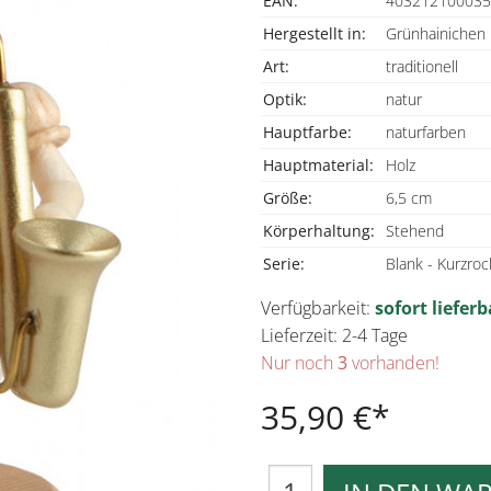
EAN:
403212100035
Hergestellt in:
Grünhainichen 
Art:
traditionell
Optik:
natur
Hauptfarbe:
naturfarben
Hauptmaterial:
Holz
Größe:
6,5 cm
Körperhaltung:
Stehend
Serie:
Blank - Kurzroc
Verfügbarkeit:
sofort lieferb
Lieferzeit: 2-4 Tage
Nur noch
3
vorhanden!
35,90 €