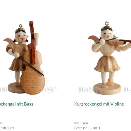
ockengel mit Bass
Kurzrockengel mit Violine
nk
von Blank
r.: BEK009
Bestellnr.: BEK011