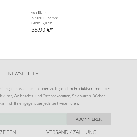
von Blank
Bestellnr.: BEK094
Größe: 7,0 cm
35,90 €
NEWSLETTER
e mir regelmäßig Informationen zu folgendem Produktsortiment per
lzkunst, Weihnachts- und Osterdekoration, Spielwaren, Bücher.
 kann ich Ihnen gegenüber jederzeit widerrufen.
ABONNIEREN
ZEITEN
VERSAND / ZAHLUNG