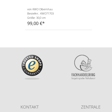
von KWO Olbernhau
Bestellnr.: KWO71703
Größe: 30,0 cm
99,00 €
KONTAKT
ZENTRALE