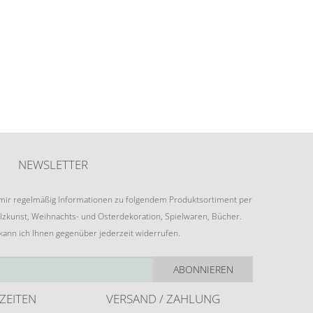
NEWSLETTER
e mir regelmäßig Informationen zu folgendem Produktsortiment per
lzkunst, Weihnachts- und Osterdekoration, Spielwaren, Bücher.
 kann ich Ihnen gegenüber jederzeit widerrufen.
ABONNIEREN
ZEITEN
VERSAND / ZAHLUNG