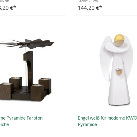
106 cm
Größe: 23 cm
,20 €
144,20 €
ne Pyramide Farbton
Engel weiß für moderne KW
iche
Pyramide