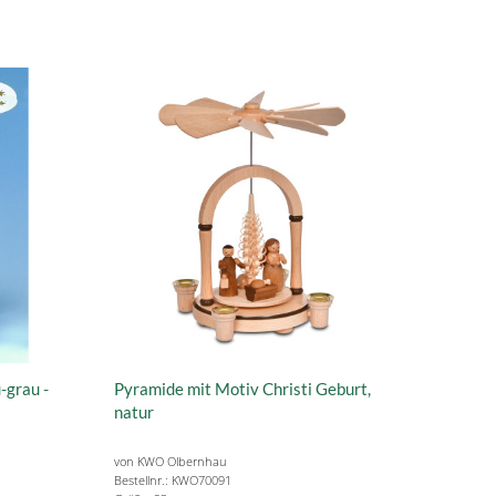
-grau -
Pyramide mit Motiv Christi Geburt,
natur
von KWO Olbernhau
Bestellnr.: KWO70091