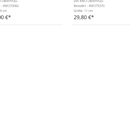
 Olbernhau
von KWO Olbernhau
r.: KWO70066
Bestellnr.: KWO75370
19 cm
Größe: 11 cm
00 €
29,80 €