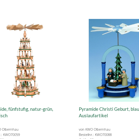
de, fünfstufig, natur-grün,
Pyramide Christi Geburt, blau
isch
Auslaufartikel
 Olbernhau
von KWO Olbernhau
r.: KWO70059
Bestellnr.: KWO70088