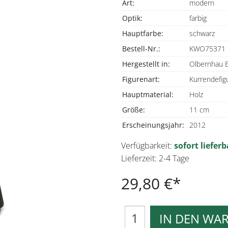
Art:
modern
Optik:
farbig
Hauptfarbe:
schwarz
Bestell-Nr.:
KWO75371
Hergestellt in:
Olbernhau E
Figurenart:
Kurrendefig
Hauptmaterial:
Holz
Größe:
11 cm
Erscheinungsjahr:
2012
Verfügbarkeit:
sofort lieferb
Lieferzeit: 2-4 Tage
29,80 €
IN DEN WA