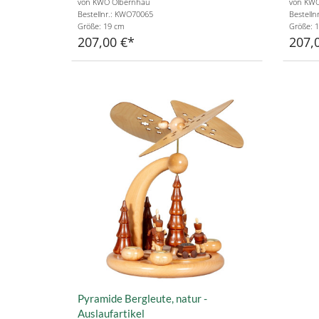
von KWO Olbernhau
von KWO
Bestellnr.: KWO70065
Bestelln
Größe: 19 cm
Größe: 
207,00 €
207,
Pyramide Bergleute, natur -
Auslaufartikel