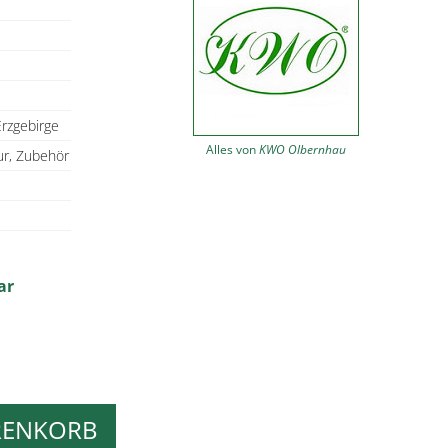
rzgebirge
Alles von
KWO Olbernhau
ur, Zubehör
ar
RENKORB