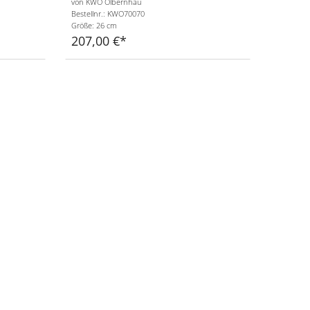
von KWO Olbernhau
Bestellnr.: KWO70070
Größe: 26 cm
207,00 €