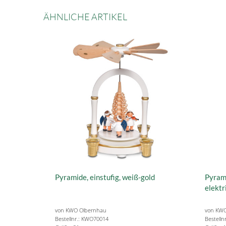
ÄHNLICHE ARTIKEL
Pyramide, einstufig, weiß-gold
Pyrami
elektr
von KWO Olbernhau
von KWO
Bestellnr.: KWO70014
Bestelln