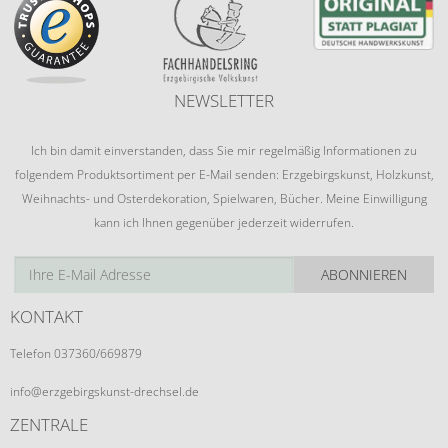
NEWSLETTER
Ich bin damit einverstanden, dass Sie mir regelmäßig Informationen zu
folgendem Produktsortiment per E-Mail senden: Erzgebirgskunst, Holzkunst,
Weihnachts- und Osterdekoration, Spielwaren, Bücher. Meine Einwilligung
kann ich Ihnen gegenüber jederzeit widerrufen.
ABONNIEREN
KONTAKT
Telefon 037360/669879
info@erzgebirgskunst-drechsel.de
ZENTRALE