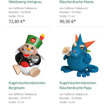
Waldzwerg steingrau
Räucherdrache Mama
von Seiffener Volkskunst
von Seiffener Volkskunst
Bestellnr.: SV19034
Bestellnr.: SV19061
Größe: 19 cm
Größe: 11 cm
72,80 €
90,30 €
Kugelräuchermännchen
Kugelräuchermännchen
Bergmann
Räucherdrache Papa
von Seiffener Volkskunst
von Seiffener Volkskunst
Bestellnr.: SV19173
Bestellnr.: SV19066
Größe: 12 cm
Größe: 12 cm