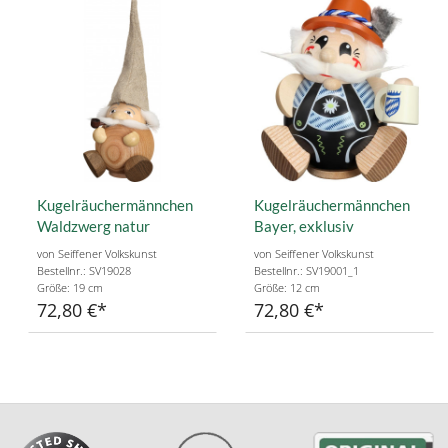
Kugelräuchermännchen
Kugelräuchermännchen
Waldzwerg natur
Bayer, exklusiv
von Seiffener Volkskunst
von Seiffener Volkskunst
Bestellnr.: SV19028
Bestellnr.: SV19001_1
Größe: 19 cm
Größe: 12 cm
72,80 €
72,80 €