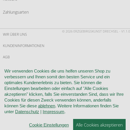
Zahlungsarten
© 2026 ERZGEBIRGSKUNST DRECHSEL - V1.1.0
WIR ÜBER UNS
KUNDENINFORMATIONEN
AGB
WIDERRUF
Wir verwenden Cookies die uns helfen unseren Shop zu
verbessern und Ihnen somit den besten Service und ein
VERTRAG WIDERRUFEN
optimales Kundenerlebnis zu bieten. Sie können die
Einstellungen bearbeiten oder einfach auf "Alle Cookies
KONTAKT
akzeptieren" klicken, falls Sie einverstanden Sind, dass wir Ihre
Cookies für diesen Zweck verwenden können, anderfalls
DATENSCHUTZ
können Sie diese
ablehnen
. Weitere Informationen finden Sie
unter
Datenschutz
|
Impressum
.
COOKIE-EINSTELLUNGEN
Alle Cookies akzeptieren
IMPRESSUM
Cookie Einstellungen