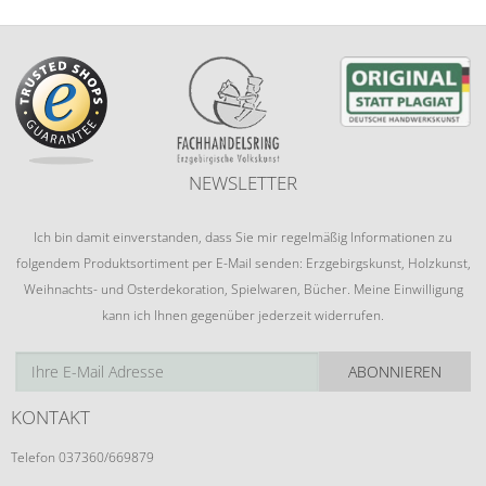
NEWSLETTER
Ich bin damit einverstanden, dass Sie mir regelmäßig Informationen zu
folgendem Produktsortiment per E-Mail senden: Erzgebirgskunst, Holzkunst,
Weihnachts- und Osterdekoration, Spielwaren, Bücher. Meine Einwilligung
kann ich Ihnen gegenüber jederzeit widerrufen.
ABONNIEREN
KONTAKT
Telefon 037360/669879