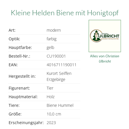
Kleine Helden Biene mit Honigtopf
Art:
modern
Optik:
farbig
Hauptfarbe:
gelb
Bestell-Nr.:
CU190001
Alles von
Christian
Ulbricht
EAN:
4016711190011
Kurort Seiffen
Hergestellt in:
Erzgebirge
Figurenart:
Tier
Hauptmaterial:
Holz
Tiere:
Biene Hummel
Größe:
10,0 cm
Erscheinungsjahr:
2023