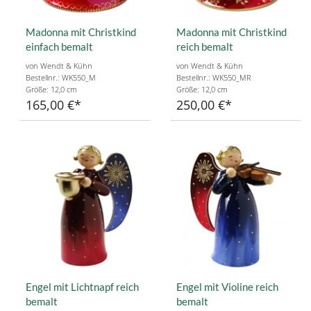
Madonna mit Christkind
Madonna mit Christkind
einfach bemalt
reich bemalt
von Wendt & Kühn
von Wendt & Kühn
Bestellnr.: WK550_M
Bestellnr.: WK550_MR
Größe: 12,0 cm
Größe: 12,0 cm
165,00 €
250,00 €
Engel mit Lichtnapf reich
Engel mit Violine reich
bemalt
bemalt