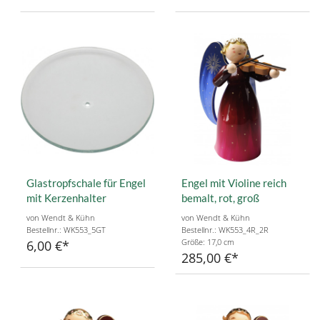
Glastropfschale für Engel
Engel mit Violine reich
mit Kerzenhalter
bemalt, rot, groß
von Wendt & Kühn
von Wendt & Kühn
Bestellnr.: WK553_5GT
Bestellnr.: WK553_4R_2R
Größe: 17,0 cm
6,00 €
285,00 €