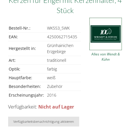
Kerzen für Engel mit Kerzenhalter, 4
Stück
Bestell-Nr.:
WK553_5WK
EAN:
4250062715435
Grünhainichen
Hergestellt in:
Erzgebirge
Alles von
Wendt &
Kühn
Art:
traditionell
Optik:
farbig
Hauptfarbe:
weiß
Besonderheiten:
Zubehör
Erscheinungsjahr:
2016
Verfügbarkeit:
Nicht auf Lager
Verfügbarkeitsbenachrichtigung aktivieren