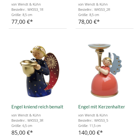
von Wendt & Kühn
von Wendt & Kühn
Bestellnr.: WK553_1R
Bestellnr.: WK553_2R
Größe: 8,5 cm
Größe: 8,5 cm
77,00 €
78,00 €
Engel kniend reich bemalt
Engel mit Kerzenhalter
von Wendt & Kühn
von Wendt & Kühn
Bestellnr.: WK553_3R
Bestellnr.: WK553_5
Größe: 6,5 cm
Größe: 11,5 cm
85,00 €
140,00 €