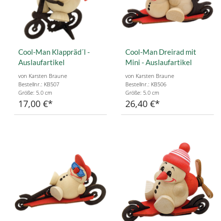
Cool-Man Klappräd´l -
Cool-Man Dreirad mit
Auslaufartikel
Mini - Auslaufartikel
von Karsten Braune
von Karsten Braune
Bestellnr.: KB507
Bestellnr.: KB506
Größe: 5.0 cm
Größe: 5.0 cm
17,00 €
26,40 €