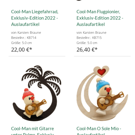
Cool-Man Liegefahrrad,
Cool-Man Flugpionier,
Exklusiv-Edition 2022 -
Exklusiv-Edition 2022 -
Auslaufartikel
Auslaufartikel
von Karsten Braune
von Karsten Braune
Bestellnr.: KB714
Bestellnr.: KB715
Größe: 5.0 cm
Größe: 5.0 cm
22,00 €
26,40 €
Cool-Man mit Gitarre
Cool-Man O Sole Mio -
unter Palme, Exklusiv-
Auslaufartikel