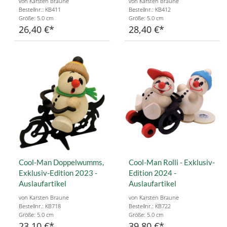
von Karsten Braune
von Karsten Braune
Bestellnr.: KB411
Bestellnr.: KB412
Größe: 5.0 cm
Größe: 5.0 cm
26,40 €
28,40 €
Cool-Man Doppelwumms,
Cool-Man Rolli - Exklusiv-
Exklusiv-Edition 2023 -
Edition 2024 -
Auslaufartikel
Auslaufartikel
von Karsten Braune
von Karsten Braune
Bestellnr.: KB718
Bestellnr.: KB722
Größe: 5.0 cm
Größe: 5.0 cm
23,10 €
39,80 €