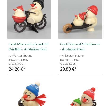
Cool-Man auf Fahrrad mit
Cool-Man mit Schubkarre
Kindlein - Auslaufartikel
- Auslaufartikel
von Karsten Braune
von Karsten Braune
Bestellnr.: KB637
Bestellnr.: KB673
Größe: 5.0 cm
Größe: 5.0 cm
24,20 €
29,80 €