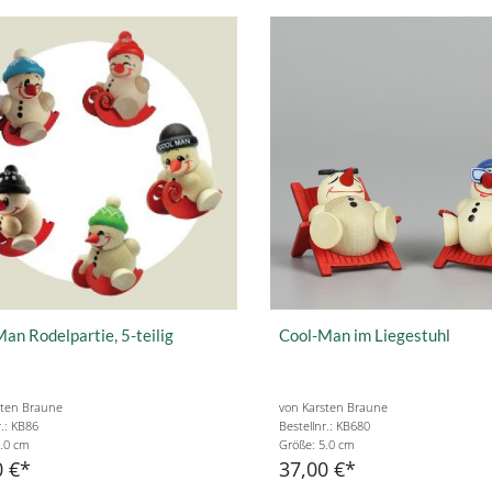
an Rodelpartie, 5-teilig
Cool-Man im Liegestuhl
sten Braune
von Karsten Braune
r.: KB86
Bestellnr.: KB680
.0 cm
Größe: 5.0 cm
0 €
37,00 €