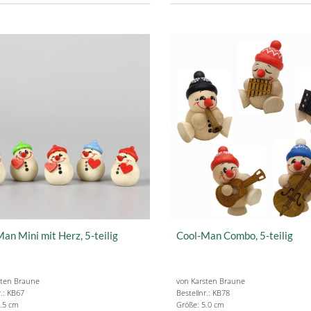
an Mini mit Herz, 5-teilig
Cool-Man Combo, 5-teilig
sten Braune
von Karsten Braune
r.: KB67
Bestellnr.: KB78
.5 cm
Größe: 5.0 cm