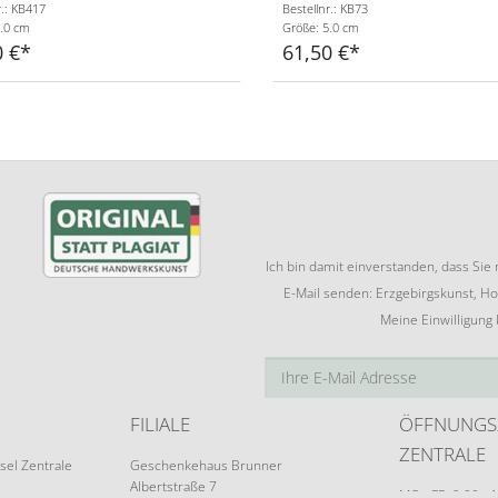
r.: KB417
Bestellnr.: KB73
.0 cm
Größe: 5.0 cm
0 €
61,50 €
Ich bin damit einverstanden, dass Si
E-Mail senden: Erzgebirgskunst, Ho
Meine Einwilligung
FILIALE
ÖFFNUNGS
ZENTRALE
sel Zentrale
Geschenkehaus Brunner
Albertstraße 7
MO - FR: 9:00 - 