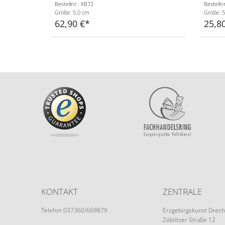
Bestellnr.: KB72
Bestelln
Größe: 5.0 cm
Größe: 5
62,90 €
25,8
KONTAKT
ZENTRALE
Telefon 037360/669879
Erzgebirgskunst Drech
Zöblitzer Straße 12