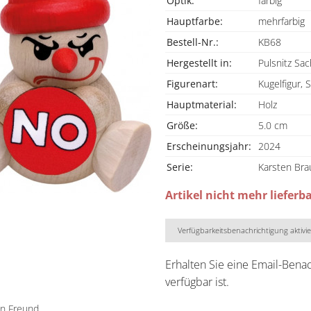
Optik:
farbig
Hauptfarbe:
mehrfarbig
Bestell-Nr.:
KB68
Hergestellt in:
Pulsnitz Sa
Figurenart:
Kugelfigur,
Hauptmaterial:
Holz
Größe:
5.0 cm
Erscheinungsjahr:
2024
Serie:
Karsten Bra
Artikel nicht mehr lieferb
Verfügbarkeitsbenachrichtigung aktivi
Erhalten Sie eine Email-Bena
verfügbar ist.
en Freund