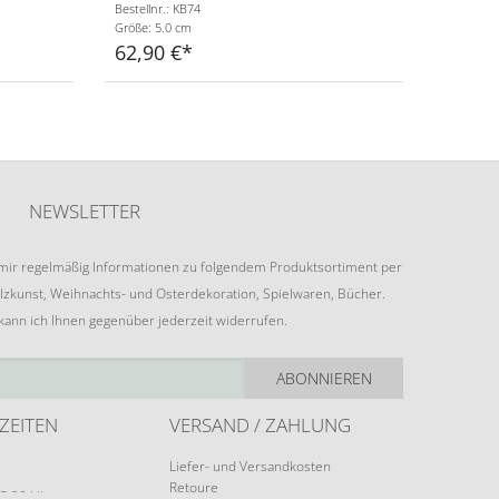
Bestellnr.: KB74
Größe: 5.0 cm
62,90 €
NEWSLETTER
e mir regelmäßig Informationen zu folgendem Produktsortiment per
lzkunst, Weihnachts- und Osterdekoration, Spielwaren, Bücher.
 kann ich Ihnen gegenüber jederzeit widerrufen.
ABONNIEREN
ZEITEN
VERSAND / ZAHLUNG
Liefer- und Versandkosten
Retoure
15:30 Uhr