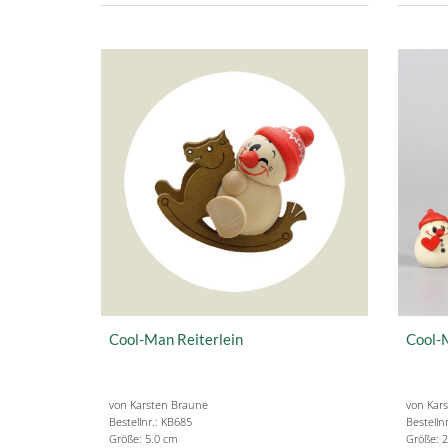
Cool-Man Reiterlein
Cool-M
von Karsten Braune
von Kar
Bestellnr.: KB685
Bestelln
Größe: 5.0 cm
Größe: 2