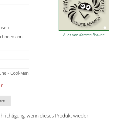
chsen
Alles von
Karsten Braune
 Schneemann
une - Cool-Man
ar
eren
chrichtigung, wenn dieses Produkt wieder