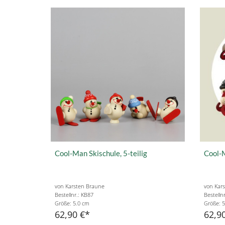
Cool-Man Skischule, 5-teilig
Cool-M
von Karsten Braune
von Kar
Bestellnr.: KB87
Bestelln
Größe: 5.0 cm
Größe: 5
62,90 €
62,9