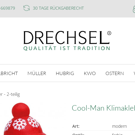
-669879
30 TAGE RÜCKGABERECHT
LBRICHT
MÜLLER
HUBRIG
KWO
OSTERN
 - 2-teilig
Cool-Man Klimaklebe
Art:
modern