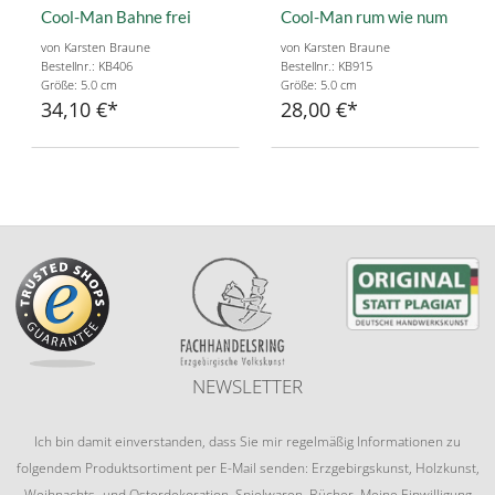
Cool-Man Bahne frei
Cool-Man rum wie num
von Karsten Braune
von Karsten Braune
Bestellnr.: KB406
Bestellnr.: KB915
Größe: 5.0 cm
Größe: 5.0 cm
34,10 €
28,00 €
NEWSLETTER
Ich bin damit einverstanden, dass Sie mir regelmäßig Informationen zu
folgendem Produktsortiment per E-Mail senden: Erzgebirgskunst, Holzkunst,
Weihnachts- und Osterdekoration, Spielwaren, Bücher. Meine Einwilligung