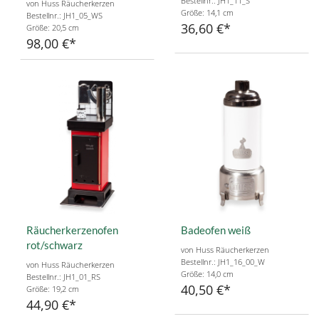
Bestellnr.: JH1_11_S
von Huss Räucherkerzen
Größe: 14,1 cm
Bestellnr.: JH1_05_WS
36,60 €
Größe: 20,5 cm
98,00 €
Räucherkerzenofen
Badeofen weiß
rot/schwarz
von Huss Räucherkerzen
Bestellnr.: JH1_16_00_W
von Huss Räucherkerzen
Größe: 14,0 cm
Bestellnr.: JH1_01_RS
40,50 €
Größe: 19,2 cm
44,90 €