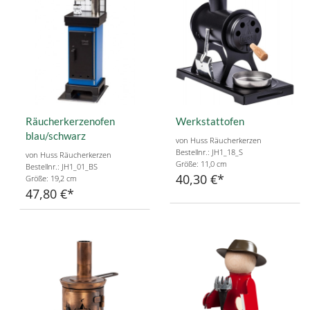
Räucherkerzenofen
Werkstattofen
blau/schwarz
von Huss Räucherkerzen
Bestellnr.: JH1_18_S
von Huss Räucherkerzen
Größe: 11,0 cm
Bestellnr.: JH1_01_BS
40,30 €
Größe: 19,2 cm
47,80 €