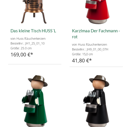
Das kleine Tisch HUSS´L
Karzlmaa Der Fachmann -
rot
von Huss Räucherkerzen
Bestellnr.: JH1_25_01_10
von Huss Räucherkerzen
Größe: 25.0 cm
Bestellnr.: JH9_01_00_07H
169,00 €
Größe: 15,0 cm
41,80 €