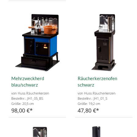
Mehrzweckherd
Räucherkerzenofen
blau/schwarz
schwarz
von Huss Räucherkerzen
von Huss Räucherkerzen
Bestellnr.: JH1_05_BS
Bestellnr.: JH1_01_S
Größe: 20,5 cm
Größe: 19,2 cm
98,00 €
47,80 €