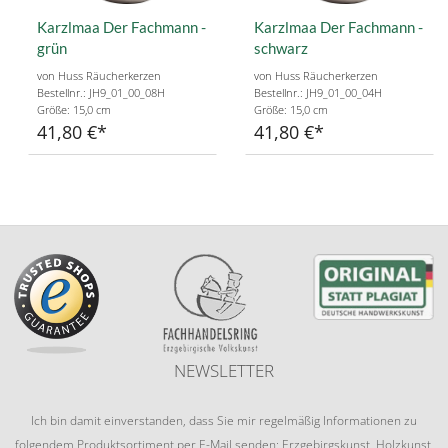
Karzlmaa Der Fachmann -
Karzlmaa Der Fachmann -
grün
schwarz
von Huss Räucherkerzen
von Huss Räucherkerzen
Bestellnr.: JH9_01_00_08H
Bestellnr.: JH9_01_00_04H
Größe: 15,0 cm
Größe: 15,0 cm
41,80 €
41,80 €
NEWSLETTER
Ich bin damit einverstanden, dass Sie mir regelmäßig Informationen zu
folgendem Produktsortiment per E-Mail senden: Erzgebirgskunst, Holzkunst,