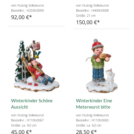
von Hubrig Volkskunst
von Hubrig Volkskunst
Bestellnr.: H253h0009
Bestellnr.: H400h0008
Größe: 21 cm
92,00 €
150,00 €
Winterkinder Schöne
Winterkinder Eine
Aussicht
Meterwurst bitte
von Hubrig Volkskunst
von Hubrig Volkskunst
Bestellnr.: H110h0067
Bestellnr.: H110h0065
Größe: ca. 9,0 cm
Größe: ca. 6,0 cm
45,00 €
28,50 €