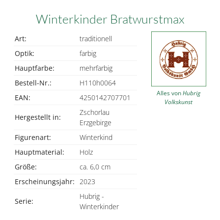
Winterkinder Bratwurstmax
Art:
traditionell
Optik:
farbig
Hauptfarbe:
mehrfarbig
Bestell-Nr.:
H110h0064
Alles von
Hubrig
EAN:
4250142707701
Volkskunst
Zschorlau
Hergestellt in:
Erzgebirge
Figurenart:
Winterkind
Hauptmaterial:
Holz
Größe:
ca. 6,0 cm
Erscheinungsjahr:
2023
Hubrig -
Serie:
Winterkinder