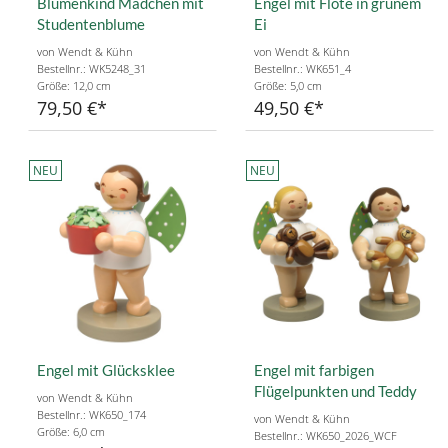
Blumenkind Mädchen mit
Engel mit Flöte in grünem
Studentenblume
Ei
von Wendt & Kühn
von Wendt & Kühn
Bestellnr.: WK5248_31
Bestellnr.: WK651_4
Größe: 12,0 cm
Größe: 5,0 cm
79,50 €
49,50 €
NEU
NEU
Engel mit Glücksklee
Engel mit farbigen
Flügelpunkten und Teddy
von Wendt & Kühn
Bestellnr.: WK650_174
von Wendt & Kühn
Größe: 6,0 cm
Bestellnr.: WK650_2026_WCF