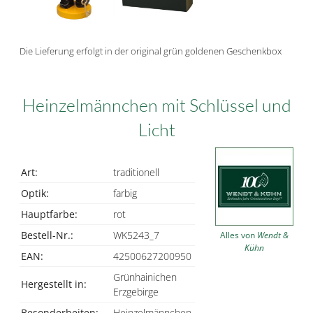
Die Lieferung erfolgt in der original grün goldenen Geschenkbox
Heinzelmännchen mit Schlüssel und
Licht
Art:
traditionell
Optik:
farbig
Hauptfarbe:
rot
Bestell-Nr.:
WK5243_7
Alles von
Wendt &
Kühn
EAN:
42500627200950
Grünhainichen
Hergestellt in:
Erzgebirge
Besonderheiten:
Heinzelmännchen