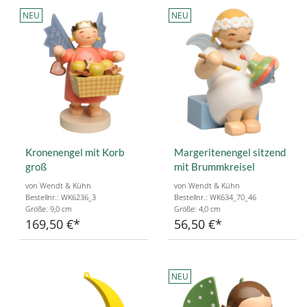
NEU
NEU
Kronenengel mit Korb
Margeritenengel sitzend
groß
mit Brummkreisel
von Wendt & Kühn
von Wendt & Kühn
Bestellnr.: WK6236_3
Bestellnr.: WK634_70_46
Größe: 9,0 cm
Größe: 4,0 cm
169,50 €
56,50 €
NEU