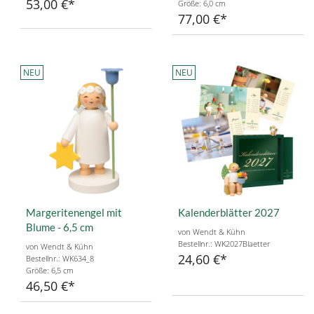
53,00 €
Größe: 6,0 cm
77,00 €
NEU
NEU
Margeritenengel mit
Kalenderblätter 2027
Blume - 6,5 cm
von Wendt & Kühn
Bestellnr.: WK2027Blaetter
von Wendt & Kühn
24,60 €
Bestellnr.: WK634_8
Größe: 6,5 cm
46,50 €