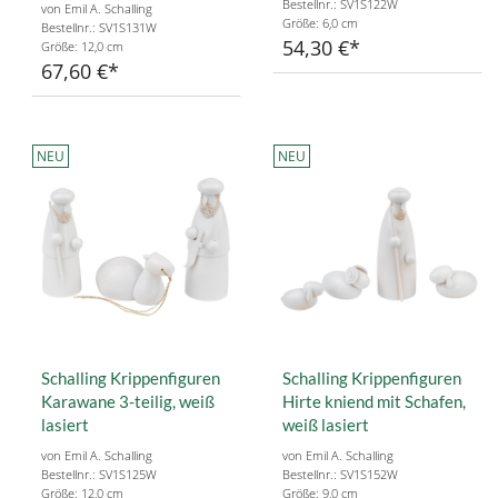
Bestellnr.: SV1S122W
von Emil A. Schalling
Größe: 6,0 cm
Bestellnr.: SV1S131W
54,30 €
Größe: 12,0 cm
67,60 €
NEU
NEU
Schalling Krippenfiguren
Schalling Krippenfiguren
Karawane 3-teilig, weiß
Hirte kniend mit Schafen,
lasiert
weiß lasiert
von Emil A. Schalling
von Emil A. Schalling
Bestellnr.: SV1S125W
Bestellnr.: SV1S152W
Größe: 12,0 cm
Größe: 9,0 cm