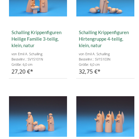
Schalling Krippenfiguren
Schalling Krippenfiguren
Heilige Familie 3-teilig,
Hirtengruppe 4-teilig,
klein, natur
klein, natur
von Emil A. Schalling
von Emil A. Schalling
Bestellnr.: SV1S101N
Bestellnr.: SV1S103N
Größe: 6,0 cm
Größe: 6,0 cm
27,20 €
32,75 €