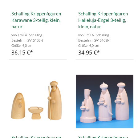
Schalling Krippenfiguren
Schalling Krippenfiguren
Karawane 3-teilig, klein,
Halleluja-Engel 3-teilig,
natur
klein, natur
von Emil A. Schalling
von Emil A. Schalling
Bestellnr.: SV1S105N
Bestellnr.: SV1S108N
Größe: 6,0 cm
Größe: 6,0 cm
36,15 €
34,95 €
Schalling Krippenfiguren
Schalling Krippenfiguren