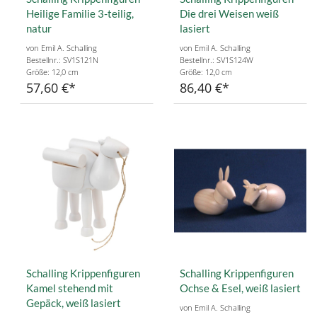
Heilige Familie 3-teilig,
Die drei Weisen weiß
natur
lasiert
von Emil A. Schalling
von Emil A. Schalling
Bestellnr.: SV1S121N
Bestellnr.: SV1S124W
Größe: 12,0 cm
Größe: 12,0 cm
57,60 €
86,40 €
Schalling Krippenfiguren
Schalling Krippenfiguren
Kamel stehend mit
Ochse & Esel, weiß lasiert
Gepäck, weiß lasiert
von Emil A. Schalling