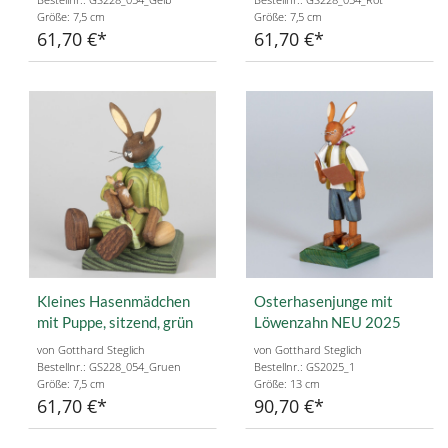
Größe: 7,5 cm
Größe: 7,5 cm
61,70 €
61,70 €
Kleines Hasenmädchen
Osterhasenjunge mit
mit Puppe, sitzend, grün
Löwenzahn NEU 2025
von Gotthard Steglich
von Gotthard Steglich
Bestellnr.: GS228_054_Gruen
Bestellnr.: GS2025_1
Größe: 7,5 cm
Größe: 13 cm
61,70 €
90,70 €