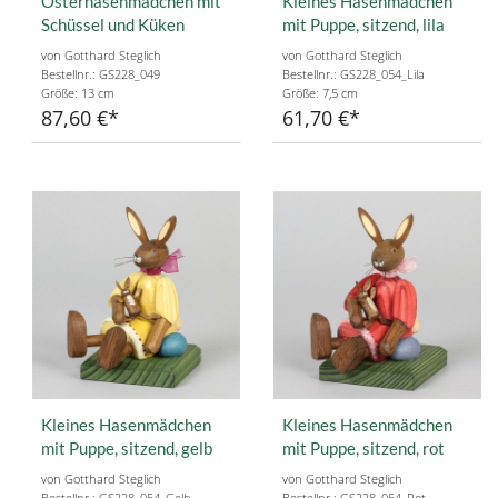
Osterhasenmädchen mit
Kleines Hasenmädchen
Schüssel und Küken
mit Puppe, sitzend, lila
von Gotthard Steglich
von Gotthard Steglich
Bestellnr.: GS228_049
Bestellnr.: GS228_054_Lila
Größe: 13 cm
Größe: 7,5 cm
87,60 €
61,70 €
Kleines Hasenmädchen
Kleines Hasenmädchen
mit Puppe, sitzend, gelb
mit Puppe, sitzend, rot
von Gotthard Steglich
von Gotthard Steglich
Bestellnr.: GS228_054_Gelb
Bestellnr.: GS228_054_Rot