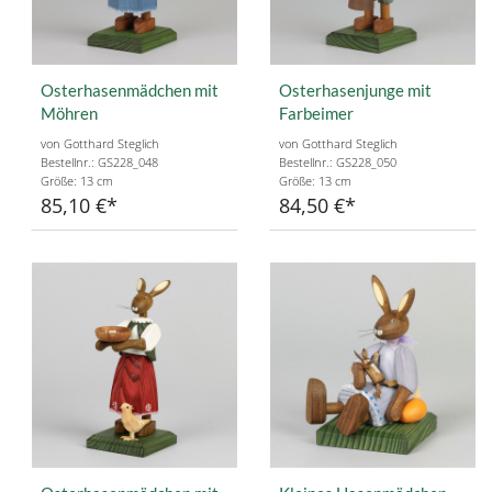
Osterhasenmädchen mit
Osterhasenjunge mit
Möhren
Farbeimer
von Gotthard Steglich
von Gotthard Steglich
Bestellnr.: GS228_048
Bestellnr.: GS228_050
Größe: 13 cm
Größe: 13 cm
85,10 €
84,50 €