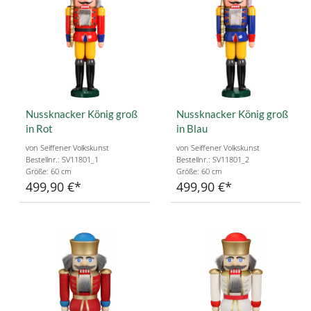
Nussknacker König groß
Nussknacker König groß
in Rot
in Blau
von Seiffener Volkskunst
von Seiffener Volkskunst
Bestellnr.: SV11801_1
Bestellnr.: SV11801_2
Größe: 60 cm
Größe: 60 cm
499,90 €
499,90 €