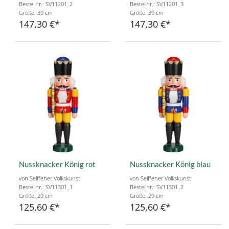
Bestellnr.: SV11201_2
Bestellnr.: SV11201_3
Größe: 39 cm
Größe: 39 cm
147,30 €
147,30 €
Nussknacker König rot
Nussknacker König blau
von Seiffener Volkskunst
von Seiffener Volkskunst
Bestellnr.: SV11301_1
Bestellnr.: SV11301_2
Größe: 29 cm
Größe: 29 cm
125,60 €
125,60 €