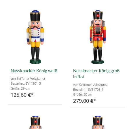
Nussknacker König weiß
Nussknacker König groß
in Rot
von Seiffener Volkskunst
Bestellnr.: SV11301_3
von Seiffener Volkskunst
Größe: 29 cm
Bestellnr.: SV11701_1
125,60 €
Größe: 50 cm
279,00 €