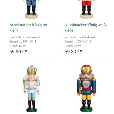
Nussknacker König rot,
Nussknacker König weiß,
klein
klein
von Seiffener Volkskunst
von Seiffener Volkskunst
Bestellnr.: SV11401_1
Bestellnr.: SV11401_3
Größe: 12 cm
Größe: 12 cm
59,80 €
59,80 €