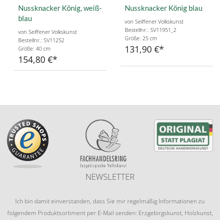
Nussknacker König, weiß-
Nussknacker König blau
blau
von Seiffener Volkskunst
Bestellnr.: SV11951_2
von Seiffener Volkskunst
Größe: 25 cm
Bestellnr.: SV11252
131,90 €
Größe: 40 cm
154,80 €
NEWSLETTER
Ich bin damit einverstanden, dass Sie mir regelmäßig Informationen zu
folgendem Produktsortiment per E-Mail senden: Erzgebirgskunst, Holzkunst,