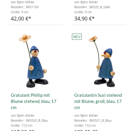
von Björn Köhler
von Björn Köhler
Bestellnr.: BK51100
Bestellnr.: BK520_B_Gelb
Größe: 9 cm
Größe: 9 cm
42,00 €
34,90 €
NEU
Gratulant Phillip mit
Gratulantin Susi stehend
Blume stehend, blau, 17
mit Blume, groß, blau, 17
cm
cm
von Björn Köhler
von Björn Köhler
Bestellnr.: BK5520_B_Blau
Bestellnr.: BK5521_B_Blau
Größe: 17,0 cm
Größe: 17,0 cm