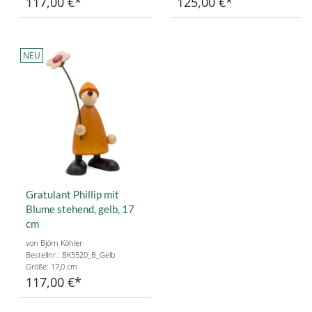
117,00 €
125,00 €
NEU
Gratulant Phillip mit
Blume stehend, gelb, 17
cm
von Björn Köhler
Bestellnr.: BK5520_B_Gelb
Größe: 17,0 cm
117,00 €