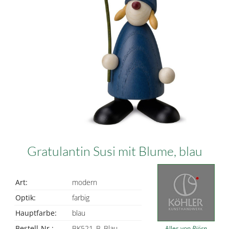
Gratulantin Susi mit Blume, blau
Art:
modern
Optik:
farbig
Hauptfarbe:
blau
Bestell-Nr.:
BK521_B_Blau
Alles von
Björn