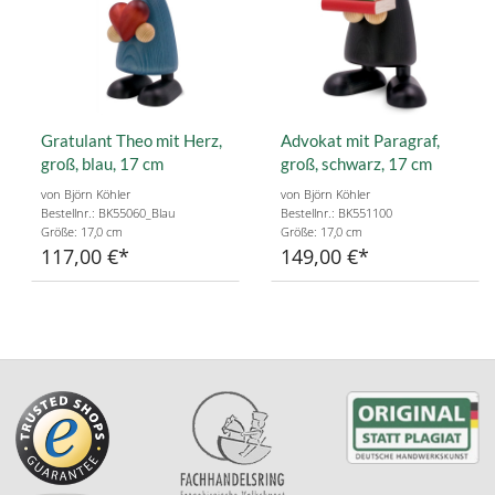
Gratulant Theo mit Herz,
Advokat mit Paragraf,
groß, blau, 17 cm
groß, schwarz, 17 cm
von Björn Köhler
von Björn Köhler
Bestellnr.: BK55060_Blau
Bestellnr.: BK551100
Größe: 17,0 cm
Größe: 17,0 cm
117,00 €
149,00 €