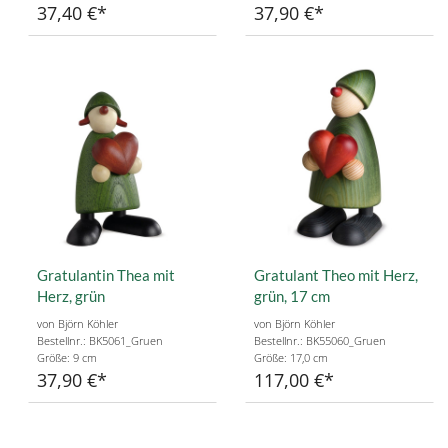
37,40 €
37,90 €
Gratulantin Thea mit
Gratulant Theo mit Herz,
Herz, grün
grün, 17 cm
von Björn Köhler
von Björn Köhler
Bestellnr.: BK5061_Gruen
Bestellnr.: BK55060_Gruen
Größe: 9 cm
Größe: 17,0 cm
37,90 €
117,00 €