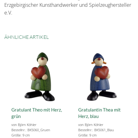
Erzgebirgischer Kunsthandwerker und Spielzeughersteller
e.V.
ÄHNLICHE ARTIKEL
Gratulant Theo mit Herz,
Gratulantin Thea mit
grün
Herz, blau
von Björn Köhler
von Björn Köhler
Bestellnr.: BK5060_Gruen
Bestellnr.: BK5061_Blau
Größe: 9 cm
Größe: 9 cm