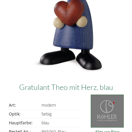
Gratulant Theo mit Herz, blau
Art:
modern
Optik:
farbig
Hauptfarbe:
blau
Bestell-Nr.:
BK5060_Blau
Alles von
Björn