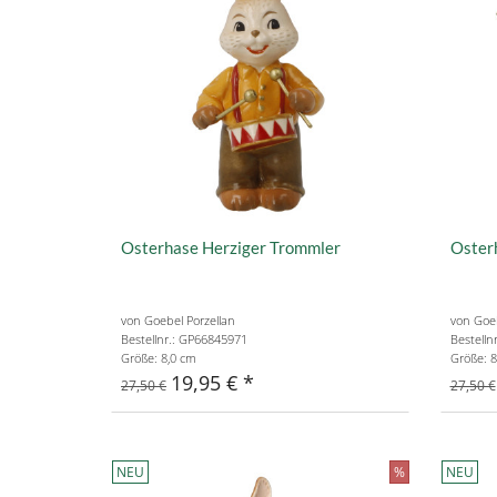
Osterhase Herziger Trommler
Osterh
von Goebel Porzellan
von Goeb
Bestellnr.: GP66845971
Bestelln
Größe: 8,0 cm
Größe: 8
19,95 €
27,50 €
27,50 €
NEU
%
NEU