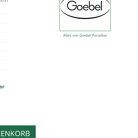
0657
Alles von
Goebel Porzellan
ar
RENKORB