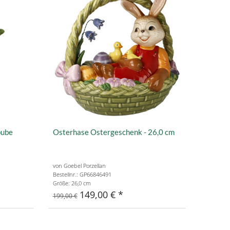
bube
Osterhase Ostergeschenk - 26,0 cm
von Goebel Porzellan
Bestellnr.: GP66846491
Größe: 26,0 cm
149,00 €
199,00 €