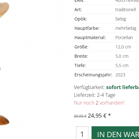
EAN:
400516936
Art:
traditionell
Optik:
farbig
Hauptfarbe:
mehrfarbig
Hauptmaterial:
Porzellan
Größe:
12,0 cm
Breite:
5,0 cm
Tiefe:
5,5 cm
Erscheinungsjahr:
2023
Verfügbarkeit:
sofort lieferb
Lieferzeit: 2-4 Tage
Nur noch
2
vorhanden!
24,95 €
39,95 €
IN DEN WA