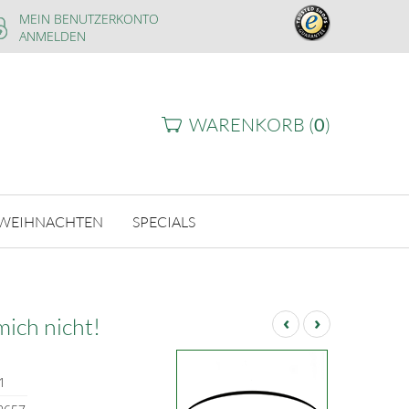
MEIN BENUTZERKONTO
ANMELDEN
WARENKORB (
0
)
WEIHNACHTEN
SPECIALS
‹
›
ich nicht!
1