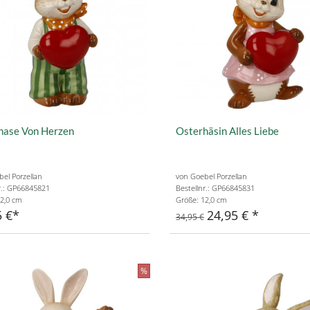
hase Von Herzen
Osterhäsin Alles Liebe
el Porzellan
von Goebel Porzellan
r.: GP66845821
Bestellnr.: GP66845831
2,0 cm
Größe: 12,0 cm
5 €
24,95 €
34,95 €
%