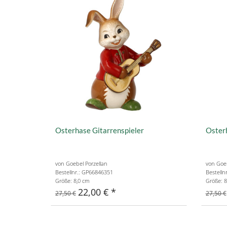
Osterhase Gitarrenspieler
Osterh
von Goebel Porzellan
von Goeb
Bestellnr.: GP66846351
Bestelln
Größe: 8,0 cm
Größe: 8
22,00 €
27,50 €
27,50 €