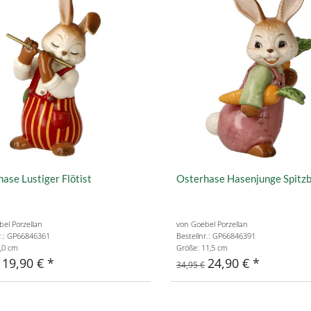
ase Lustiger Flötist
Osterhase Hasenjunge Spitz
el Porzellan
von Goebel Porzellan
r.: GP66846361
Bestellnr.: GP66846391
,0 cm
Größe: 11,5 cm
19,90 €
24,90 €
34,95 €