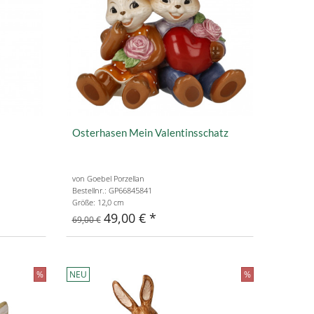
Osterhasen Mein Valentinsschatz
von Goebel Porzellan
Bestellnr.: GP66845841
Größe: 12,0 cm
49,00 €
69,00 €
%
NEU
%