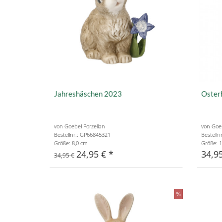
Jahreshäschen 2023
Oster
von Goebel Porzellan
von Goeb
Bestellnr.: GP66845321
Bestelln
Größe: 8,0 cm
Größe: 1
24,95 €
34,9
34,95 €
%