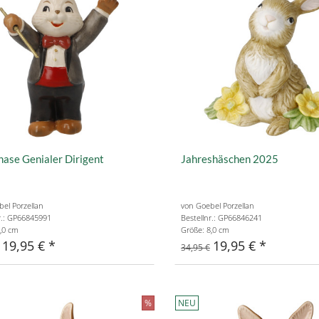
ase Genialer Dirigent
Jahreshäschen 2025
el Porzellan
von Goebel Porzellan
r.: GP66845991
Bestellnr.: GP66846241
,0 cm
Größe: 8,0 cm
19,95 €
19,95 €
34,95 €
%
NEU