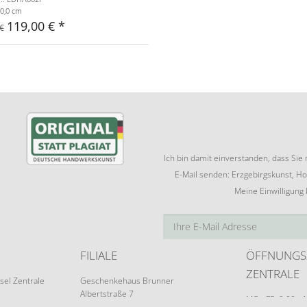
0,0 cm
119,00 €
€
Ich bin damit einverstanden, dass Si
E-Mail senden: Erzgebirgskunst, Ho
Meine Einwilligung
FILIALE
ÖFFNUNGS
ZENTRALE
sel Zentrale
Geschenkehaus Brunner
Albertstraße 7
MO - FR: 9:00 - 
09526 Olbernhau