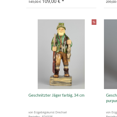
109,00 €
149,00 €
299,00 
%
Geschnitzter Jäger farbig, 34 cm
Gesch
purpur
von Erzgebirgskunst Drechsel
von Erzg
Bestellnr.: EDJ003F
Bestelln