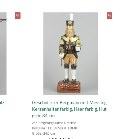
%
%
olz
Geschnitzter Bergmann mit Messing-
Kerzenhalter farbig, Haar farbig, Hut
grün 34 cm
von Erzgebirgskunst Drechsel
Bestellnr.: EDBMM001_FBMK
Größe: 34,0 cm