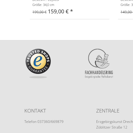
Größe: 34,0 cm
Größe: 3
159,00 €
199,00 €
149,00 
KONTAKT
ZENTRALE
Telefon 037360/669879
Erzgebirgskunst Drech
Zöblitzer Straße 12
info@erzgebirgskunst-drechsel.de
09526 Olbernhau