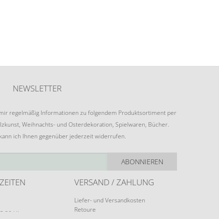
NEWSLETTER
e mir regelmäßig Informationen zu folgendem Produktsortiment per
lzkunst, Weihnachts- und Osterdekoration, Spielwaren, Bücher.
 kann ich Ihnen gegenüber jederzeit widerrufen.
ABONNIEREN
ZEITEN
VERSAND / ZAHLUNG
Liefer- und Versandkosten
Retoure
15:30 Uhr
Zahlungsarten