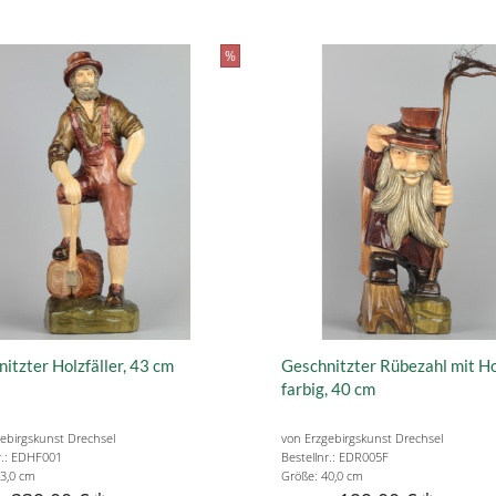
%
itzter Holzfäller, 43 cm
Geschnitzter Rübezahl mit H
farbig, 40 cm
ebirgskunst Drechsel
von Erzgebirgskunst Drechsel
r.: EDHF001
Bestellnr.: EDR005F
3,0 cm
Größe: 40,0 cm