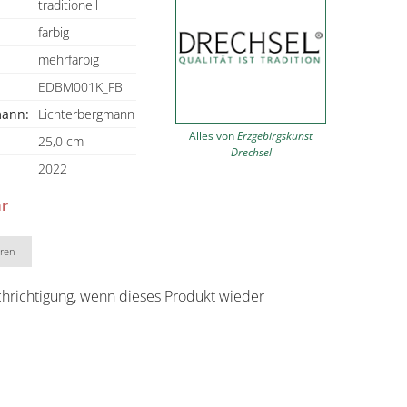
traditionell
farbig
mehrfarbig
EDBM001K_FB
mann:
Lichterbergmann
Alles von
Erzgebirgskunst
25,0 cm
Drechsel
2022
ar
eren
chrichtigung, wenn dieses Produkt wieder