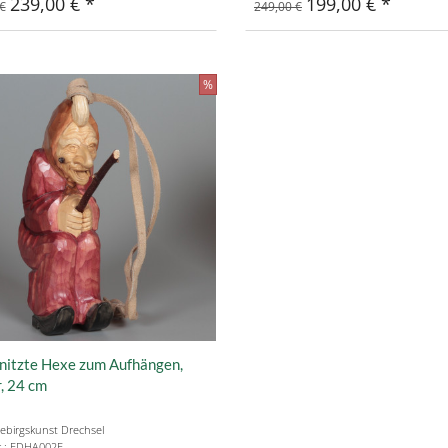
239,00 €
199,00 €
€
249,00 €
%
nitzte Hexe zum Aufhängen,
, 24 cm
ebirgskunst Drechsel
r.: EDHA002F