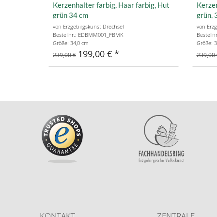
Kerzenhalter farbig, Haar farbig, Hut
Kerzen
grün 34 cm
grün, 
von Erzgebirgskunst Drechsel
von Erzg
Bestellnr.: EDBMM001_FBMK
Bestell
Größe: 34,0 cm
Größe: 3
199,00 €
239,00 €
239,00 
KONTAKT
ZENTRALE