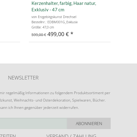
Kerzenhalter, farbig, Haar natur,
Exklusiv - 47 cm
von Erzgebirgskunst Drechsel
Bestellnr.: EDBM001G_Exklusiv
Größe: 47,0 cm
499,00 €
599,00 €
NEWSLETTER
e mir regelmäßig Informationen zu folgendem Produktsortiment per
lzkunst, Weihnachts- und Osterdekoration, Spielwaren, Bücher.
 kann ich Ihnen gegenüber jederzeit widerrufen.
ABONNIEREN
ZEITEN
VERSAND / ZAHLUNG