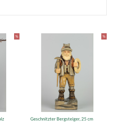
%
%
olz
Geschnitzter Bergsteiger, 25 cm