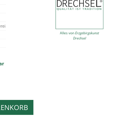
rei
Alles von
Erzgebirgskunst
Drechsel
ar
RENKORB