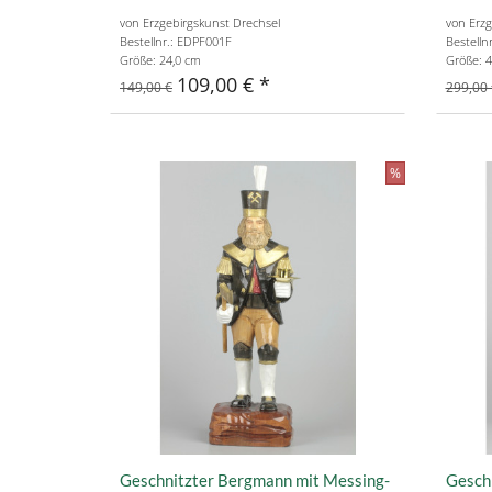
von Erzgebirgskunst Drechsel
von Erzg
Bestellnr.: EDPF001F
Bestelln
Größe: 24,0 cm
Größe: 4
109,00 €
149,00 €
299,00 
%
Geschnitzter Bergmann mit Messing-
Gesch