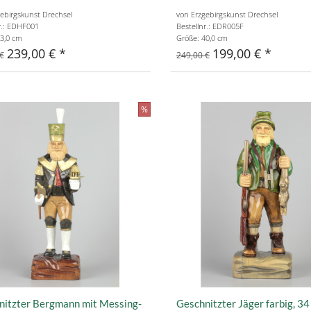
ebirgskunst Drechsel
von Erzgebirgskunst Drechsel
r.: EDHF001
Bestellnr.: EDR005F
3,0 cm
Größe: 40,0 cm
239,00 €
199,00 €
€
249,00 €
%
nitzter Bergmann mit Messing-
Geschnitzter Jäger farbig, 34