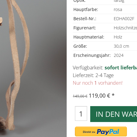
Optik:
farbig
Hauptfarbe:
rosa
Bestell-Nr.:
EDHA002F
Figurenart:
Holzschnitze
Hauptmaterial:
Holz
Größe:
30,0 cm
Erscheinungsjahr:
2024
Verfügbarkeit:
sofort lieferb
Lieferzeit: 2-4 Tage
Nur noch
1
vorhanden!
119,00 €
149,00 €
IN DEN WA