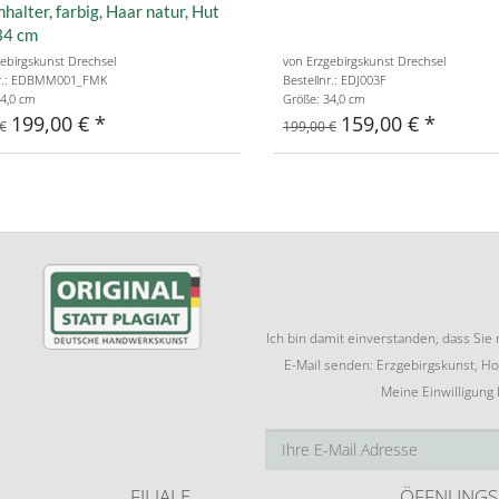
halter, farbig, Haar natur, Hut
34 cm
ebirgskunst Drechsel
von Erzgebirgskunst Drechsel
nr.: EDBMM001_FMK
Bestellnr.: EDJ003F
4,0 cm
Größe: 34,0 cm
199,00 €
159,00 €
€
199,00 €
Ich bin damit einverstanden, dass Si
E-Mail senden: Erzgebirgskunst, Ho
Meine Einwilligung
FILIALE
ÖFFNUNGS