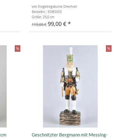
von Erzgebirgskunst Drechsel
Bestellnr.: EDBS003
Größe: 25,0 cm
99,00 €
119,00 €
%
%
 cm
Geschnitzter Bergmann mit Messing-