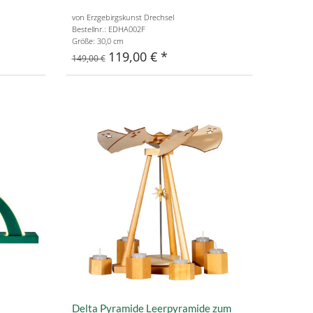
von Erzgebirgskunst Drechsel
Bestellnr.: EDHA002F
Größe: 30,0 cm
119,00 €
149,00 €
Delta Pyramide Leerpyramide zum