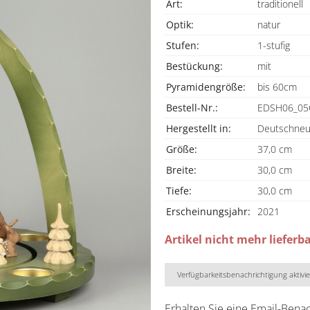
Art:
traditionell
Optik:
natur
Stufen:
1-stufig
Bestückung:
mit
Pyramidengröße:
bis 60cm
Bestell-Nr.:
EDSH06_0
Hergestellt in:
Deutschneud
Größe:
37,0 cm
Breite:
30,0 cm
Tiefe:
30,0 cm
Erscheinungsjahr:
2021
Artikel nicht mehr lieferb
Verfügbarkeitsbenachrichtigung aktivi
Erhalten Sie eine Email-Bena