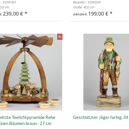
r.: EDHF001
Bestellnr.: EDR005F
3,0 cm
Größe: 40,0 cm
239,00 €
199,00 €
€
249,00 €
%
nitzte Teelichtpyramide Rehe
Geschnitzter Jäger farbig, 34
rünen Bäumen braun - 27 cm