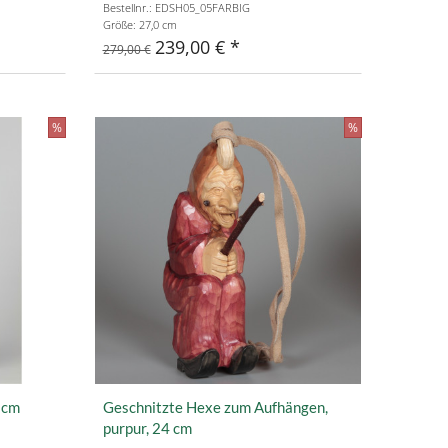
Bestellnr.: EDSH05_05FARBIG
Größe: 27,0 cm
239,00 €
279,00 €
%
%
 cm
Geschnitzte Hexe zum Aufhängen,
purpur, 24 cm