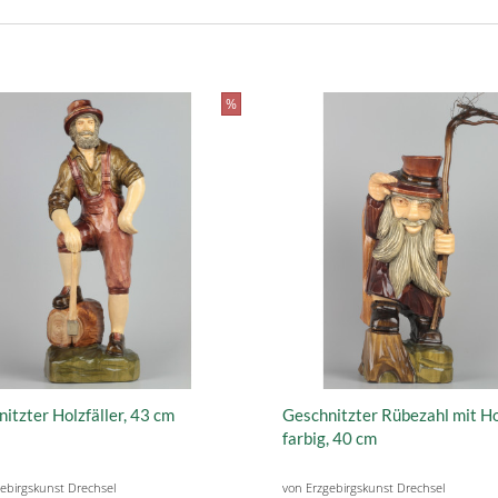
%
itzter Holzfäller, 43 cm
Geschnitzter Rübezahl mit H
farbig, 40 cm
ebirgskunst Drechsel
von Erzgebirgskunst Drechsel