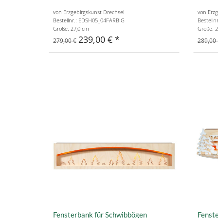
von Erzgebirgskunst Drechsel
von Erzg
Bestellnr.: EDSH05_04FARBIG
Bestell
Größe: 27,0 cm
Größe: 2
239,00 €
279,00 €
289,00 
Fensterbank für Schwibbögen
Fenst