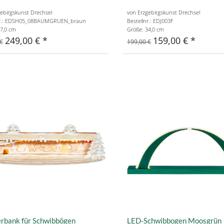
ebirgskunst Drechsel
von Erzgebirgskunst Drechsel
nr.: EDSH05_08BAUMGRUEN_braun
Bestellnr.: EDJ003F
7,0 cm
Größe: 34,0 cm
249,00 €
159,00 €
€
199,00 €
erbank für Schwibbögen
LED-Schwibbogen Moosgrün