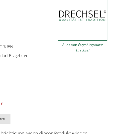
Alles von
Erzgebirgskunst
5GRUEN
Drechsel
orf Erzgebirge
ar
eren
chrichtigung, wenn dieses Produkt wieder