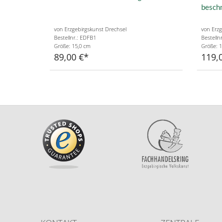
besch
von Erzgebirgskunst Drechsel
von Erzg
Bestellnr.: EDFB1
Bestelln
Größe: 15,0 cm
Größe: 1
89,00 €
119,