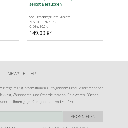
selbst Bestücken
von Erzgebirgskunst Drechsel
Bestellnr.: ED710G
Größe: 39,0 cm
149,00 €
NEWSLETTER
e mir regelmäßig Informationen zu folgendem Produktsortiment per
lzkunst, Weihnachts- und Osterdekoration, Spielwaren, Bücher.
 kann ich Ihnen gegenüber jederzeit widerrufen.
ABONNIEREN