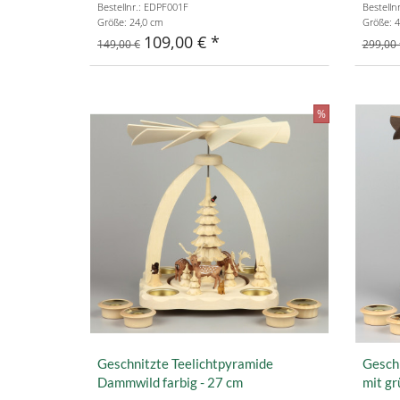
Bestellnr.: EDPF001F
Bestelln
Größe: 24,0 cm
Größe: 4
109,00 €
149,00 €
299,00 
%
Geschnitzte Teelichtpyramide
Gesch
Dammwild farbig - 27 cm
mit g