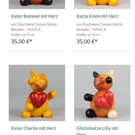
Kater Bommel mit Herz
Katze Emmi mit Herz
von Drechslerei Torsten Martin
von Drechslerei Torsten Martin
Bestellnr.: TM320_8
Bestellnr.: TM330_8
Größe: ca. 8 cm
Größe: ca. 8 cm
35,00 €
35,00 €
Kater Charlie mit Herz
Glückskatze Lilly mit
Herz