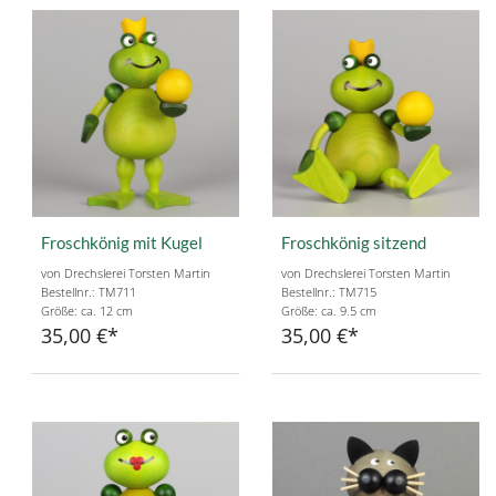
Froschkönig mit Kugel
Froschkönig sitzend
von Drechslerei Torsten Martin
von Drechslerei Torsten Martin
Bestellnr.: TM711
Bestellnr.: TM715
Größe: ca. 12 cm
Größe: ca. 9.5 cm
35,00 €
35,00 €