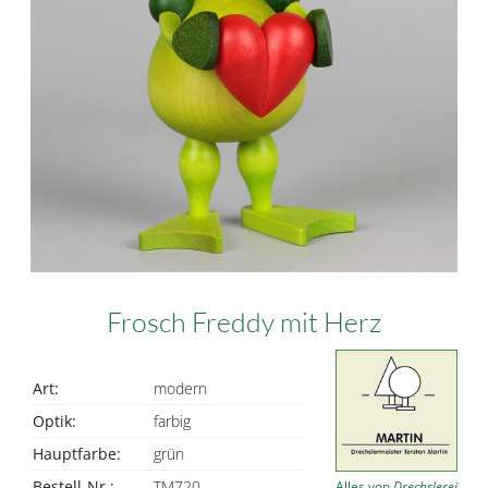
Frosch Freddy mit Herz
Art:
modern
Optik:
farbig
Hauptfarbe:
grün
Bestell-Nr.:
TM720
Alles von
Drechslerei