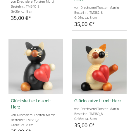
von Drechslerei Torsten Martin
Bestellnr.: TM340_8
von Drechslerei Torsten Martin
Größe: ca. 8 cm
Bestellnr.: TM382_8
35,00 €
Größe: ca. 8 cm
35,00 €
Glückskatze Lela mit
Glückskatze Lu mit Herz
Herz
von Drechslerei Torsten Martin
Bestellnr.: TM380_8
von Drechslerei Torsten Martin
Größe: ca. 8 cm
Bestellnr.: TM381_8
35,00 €
Größe: ca. 8 cm