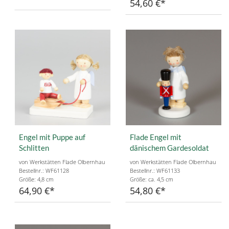
54,60 €
Engel mit Puppe auf
Flade Engel mit
Schlitten
dänischem Gardesoldat
von Werkstätten Flade Olbernhau
von Werkstätten Flade Olbernhau
Bestellnr.: WF61128
Bestellnr.: WF61133
Größe: 4,8 cm
Größe: ca. 4,5 cm
64,90 €
54,80 €