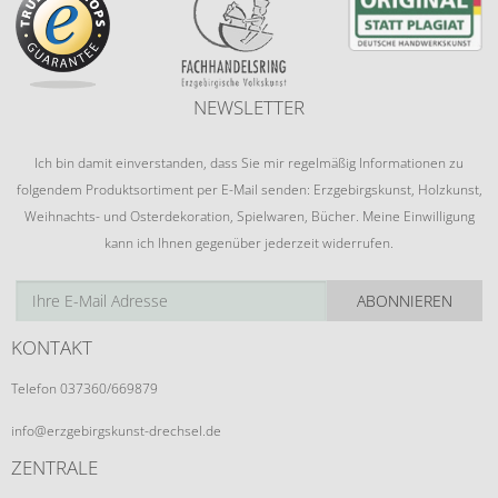
NEWSLETTER
Ich bin damit einverstanden, dass Sie mir regelmäßig Informationen zu
folgendem Produktsortiment per E-Mail senden: Erzgebirgskunst, Holzkunst,
Weihnachts- und Osterdekoration, Spielwaren, Bücher. Meine Einwilligung
kann ich Ihnen gegenüber jederzeit widerrufen.
ABONNIEREN
KONTAKT
Telefon 037360/669879
info@erzgebirgskunst-drechsel.de
ZENTRALE