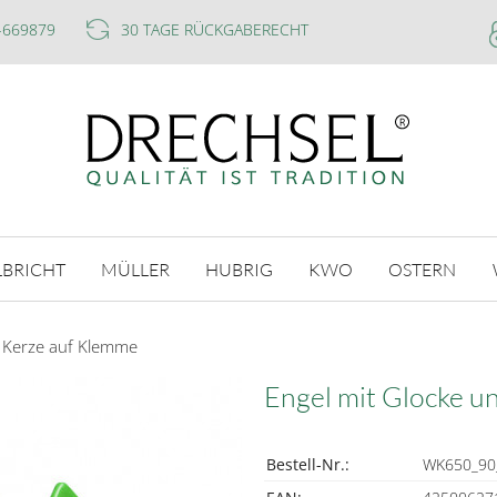
-669879
30 TAGE RÜCKGABERECHT
LBRICHT
MÜLLER
HUBRIG
KWO
OSTERN
d Kerze auf Klemme
Engel mit Glocke u
Bestell-Nr.:
WK650_90