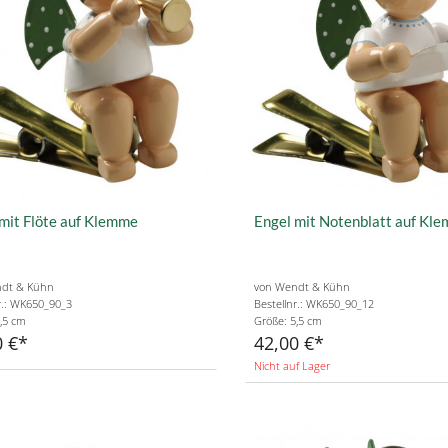
mit Flöte auf Klemme
Engel mit Notenblatt auf Kl
dt & Kühn
von Wendt & Kühn
r.: WK650_90_3
Bestellnr.: WK650_90_12
,5 cm
Größe: 5,5 cm
0 €
42,00 €
Nicht auf Lager