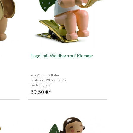
e
Engel mit Waldhorn auf Klemme
von Wendt & Kühn
Bestellnr.: WK650_90_17
Größe: 5,5 cm
39,50 €