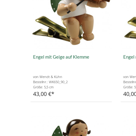
Engel mit Geige auf Klemme
Engel
von Wendt & Kühn
von Wen
Bestellnr.: WK650_90_2
Bestelln
Größe: 5,5 cm
Größe: 5
43,00 €
40,0