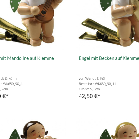
 mit Mandoline auf Klemme
Engel mit Becken auf Klemm
dt & Kühn
von Wendt & Kühn
r.: WK650_90_4
Bestellnr.: WK650_90_11
,5 cm
Größe: 5,5 cm
0 €
42,50 €