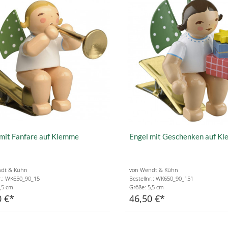
mit Fanfare auf Klemme
Engel mit Geschenken auf K
dt & Kühn
von Wendt & Kühn
r.: WK650_90_15
Bestellnr.: WK650_90_151
,5 cm
Größe: 5,5 cm
0 €
46,50 €