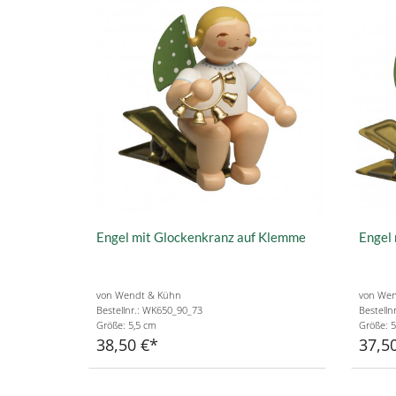
Engel mit Glockenkranz auf Klemme
Engel 
von Wendt & Kühn
von Wen
Bestellnr.: WK650_90_73
Bestelln
Größe: 5,5 cm
Größe: 5
38,50 €
37,5