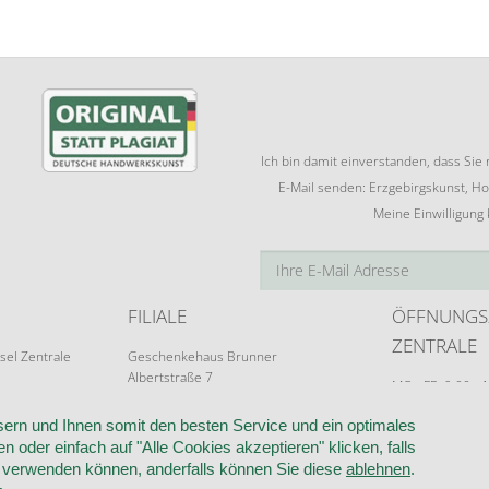
Ich bin damit einverstanden, dass Si
E-Mail senden: Erzgebirgskunst, Ho
Meine Einwilligung
FILIALE
ÖFFNUNGS
ZENTRALE
sel Zentrale
Geschenkehaus Brunner
Albertstraße 7
MO - FR: 9:00 - 
09526 Olbernhau
Terminvereinba
ern und Ihnen somit den besten Service und ein optimales
n oder einfach auf "Alle Cookies akzeptieren" klicken, falls
k verwenden können, anderfalls können Sie diese
ablehnen
.
RUF
VERTRAG WIDERRUFEN
KONTAKT
DATENSCHUTZ
COOKIE-EI