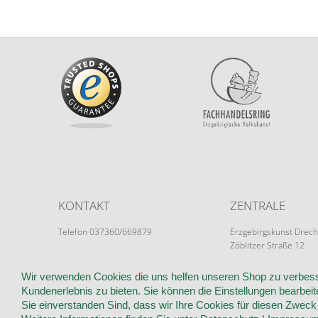
KONTAKT
ZENTRALE
Telefon 037360/669879
Erzgebirgskunst Drech
Zöblitzer Straße 12
info@erzgebirgskunst-drechsel.de
09526 Olbernhau
Wir verwenden Cookies die uns helfen unseren Shop zu verbess
Kundenerlebnis zu bieten. Sie können die Einstellungen bearbeite
Sie einverstanden Sind, dass wir Ihre Cookies für diesen Zwec
WIR ÜBER UNS
KUNDENINFORMATIONEN
AGB
WIDER