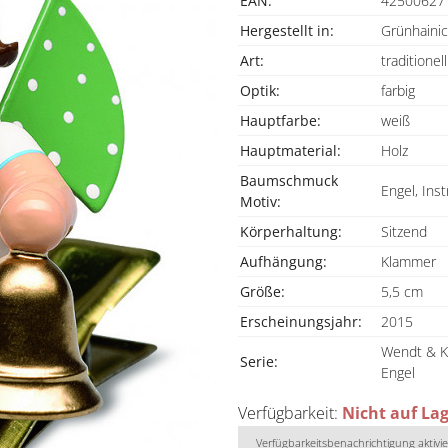
EAN:
42500627
Hergestellt in:
Grünhainic
Art:
traditionell
Optik:
farbig
Hauptfarbe:
weiß
Hauptmaterial:
Holz
Baumschmuck
Engel, Ins
Motiv:
Körperhaltung:
Sitzend
Aufhängung:
Klammer
Größe:
5,5 cm
Erscheinungsjahr:
2015
Wendt & K
Serie:
Engel
Verfügbarkeit:
Nicht auf La
Verfügbarkeitsbenachrichtigung aktivi