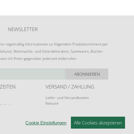
NEWSLETTER
e mir regelmäßig Informationen zu folgendem Produktsortiment per
lzkunst, Weihnachts- und Osterdekoration, Spielwaren, Bücher.
 kann ich Ihnen gegenüber jederzeit widerrufen.
ABONNIEREN
ZEITEN
VERSAND / ZAHLUNG
Liefer- und Versandkosten
Retoure
15:30 Uhr
Zahlungsarten
rungen möglich.
Alle Cookies akzeptieren
Cookie Einstellungen
© 2026 ERZGEBIRGSKUNST DRECHSEL - V1.1.0
NSTELLUNGEN