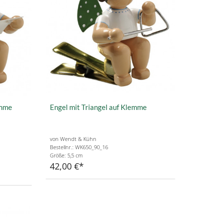
emme
Engel mit Triangel auf Klemme
von Wendt & Kühn
Bestellnr.: WK650_90_16
Größe: 5,5 cm
42,00 €