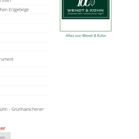
13561
hen Erzgebirge
Alles von
Wendt & Kühn
trument
ühn - Grünhainichener
ger
eren