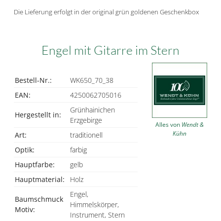
Die Lieferung erfolgt in der original grün goldenen Geschenkbox
Engel mit Gitarre im Stern
Bestell-Nr.:
WK650_70_38
EAN:
4250062705016
Grünhainichen
Hergestellt in:
Erzgebirge
Alles von
Wendt &
Kühn
Art:
traditionell
Optik:
farbig
Hauptfarbe:
gelb
Hauptmaterial:
Holz
Engel,
Baumschmuck
Himmelskörper,
Motiv:
Instrument, Stern