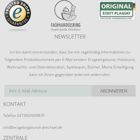
NEWSLETTER
Ich bin damit einverstanden, dass Sie mir regelmäßig Informationen zu
folgendem Produktsortiment per E-Mail senden: Erzgebirgskunst, Holzkunst,
Weihnachts- und Osterdekoration, Spielwaren, Bücher. Meine Einwilligung
kann ich Ihnen gegenüber jederzeit widerrufen.
ABONNIEREN
KONTAKT
Telefon 037360/669879
info@erzgebirgskunst-drechsel.de
ZENTRALE