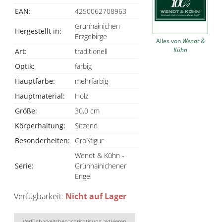
EAN:
4250062708963
Grünhainichen
Hergestellt in:
Erzgebirge
Alles von
Wendt &
Kühn
Art:
traditionell
Optik:
farbig
Hauptfarbe:
mehrfarbig
Hauptmaterial:
Holz
Größe:
30,0 cm
Körperhaltung:
Sitzend
Besonderheiten:
Großfigur
Wendt & Kühn -
Serie:
Grünhainichener
Engel
Verfügbarkeit:
Nicht auf Lager
Verfügbarkeitsbenachrichtigung aktivieren