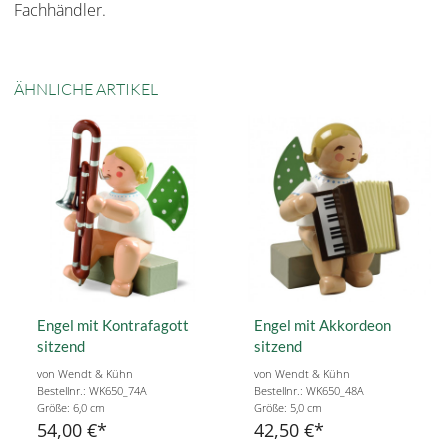
Fachhändler.
ÄHNLICHE ARTIKEL
Engel mit Kontrafagott
Engel mit Akkordeon
sitzend
sitzend
von Wendt & Kühn
von Wendt & Kühn
Bestellnr.: WK650_74A
Bestellnr.: WK650_48A
Größe: 6,0 cm
Größe: 5,0 cm
54,00 €
42,50 €