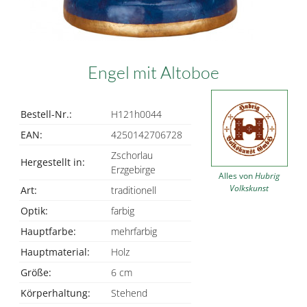
Engel mit Altoboe
Bestell-Nr.:
H121h0044
EAN:
4250142706728
Zschorlau
Hergestellt in:
Erzgebirge
Alles von
Hubrig
Volkskunst
Art:
traditionell
Optik:
farbig
Hauptfarbe:
mehrfarbig
Hauptmaterial:
Holz
Größe:
6 cm
Körperhaltung:
Stehend