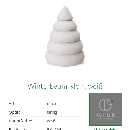
Winterbaum, klein, weiß
Art:
modern
Optik:
farbig
Hauptfarbe:
weiß
Bestell-Nr.:
BK1204
Alles von
Björn