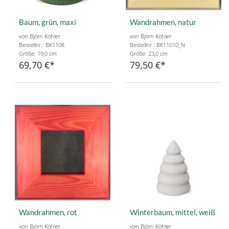
Baum, grün, maxi
Wandrahmen, natur
von Björn Köhler
von Björn Köhler
Bestellnr.: BK1108
Bestellnr.: BK11010_N
Größe: 19,0 cm
Größe: 23,0 cm
69,70 €
79,50 €
Wandrahmen, rot
Winterbaum, mittel, weiß
von Björn Köhler
von Björn Köhler