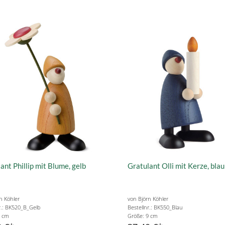
ant Phillip mit Blume, gelb
Gratulant Olli mit Kerze, blau
n Köhler
von Björn Köhler
r.: BK520_B_Gelb
Bestellnr.: BK550_Blau
9 cm
Größe: 9 cm