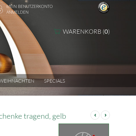
MEIN BENUTZERKONTO
ANMELDEN
WARENKORB (
0
)
WEIHNACHTEN
SPECIALS
‹
›
chenke tragend, gelb