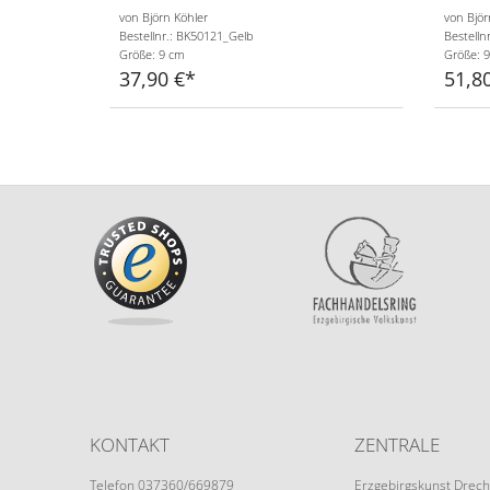
von Björn Köhler
von Björ
Bestellnr.: BK50121_Gelb
Bestelln
Größe: 9 cm
Größe: 9
37,90 €
51,8
KONTAKT
ZENTRALE
Telefon 037360/669879
Erzgebirgskunst Drech