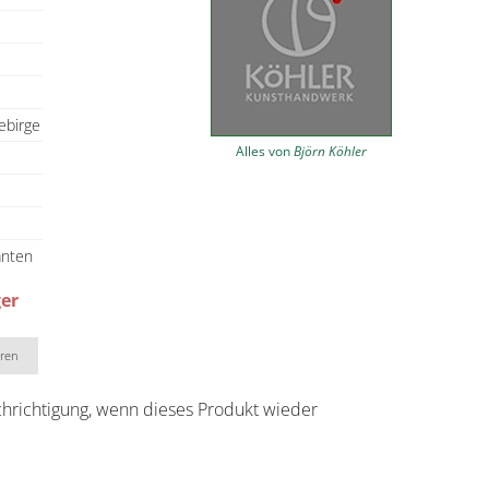
ebirge
Alles von
Björn Köhler
anten
ger
eren
chrichtigung, wenn dieses Produkt wieder