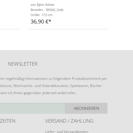
von Björn Köhler
Bestellnr.: BK560_Gelb
Größe: 17,0 cm
36,90 €
NEWSLETTER
e mir regelmäßig Informationen zu folgendem Produktsortiment per
lzkunst, Weihnachts- und Osterdekoration, Spielwaren, Bücher.
 kann ich Ihnen gegenüber jederzeit widerrufen.
ABONNIEREN
ZEITEN
VERSAND / ZAHLUNG
Liefer- und Versandkosten