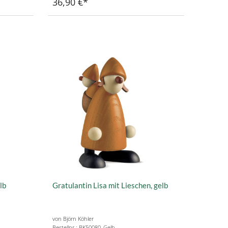
36,90 €
lb
Gratulantin Lisa mit Lieschen, gelb
von Björn Köhler
Bestellnr.: BK50080_Gelb