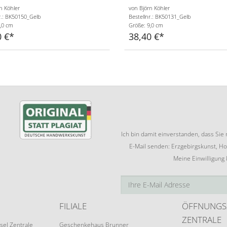
n Köhler
von Björn Köhler
r.: BK50150_Gelb
Bestellnr.: BK50131_Gelb
,0 cm
Größe: 9,0 cm
0 €
38,40 €
Ich bin damit einverstanden, dass Si
E-Mail senden: Erzgebirgskunst, Ho
Meine Einwilligung
FILIALE
ÖFFNUNGS
ZENTRALE
sel Zentrale
Geschenkehaus Brunner