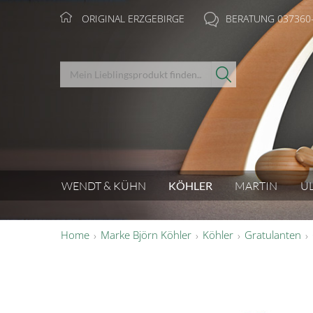
ORIGINAL ERZGEBIRGE
BERATUNG 037360
WENDT & KÜHN
KÖHLER
MARTIN
U
Home
Marke Björn Köhler
Köhler
Gratulanten