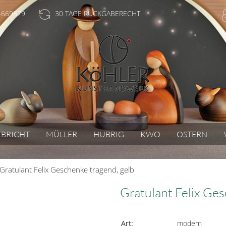
-669879
30 TAGE RÜCKGABERECHT
LBRICHT
MÜLLER
HUBRIG
KWO
OSTERN
Gratulant Felix Geschenke tragend, gelb
Gratulant Felix Ges
Art:
modern