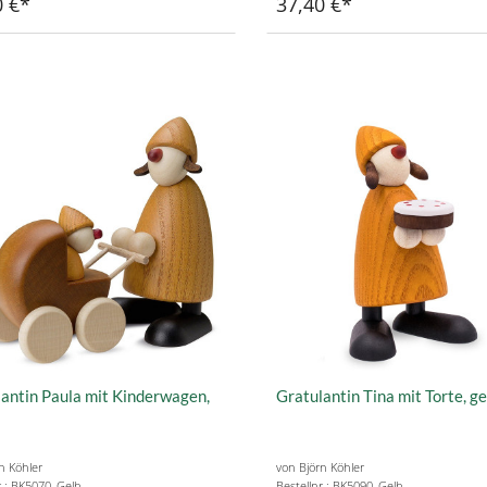
0 €
37,40 €
antin Paula mit Kinderwagen,
Gratulantin Tina mit Torte, ge
n Köhler
von Björn Köhler
r.: BK5070_Gelb
Bestellnr.: BK5090_Gelb