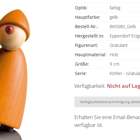
Optik:
farbig
Hauptfarbe:
gelb
Bestell-Nr.:
BK5080_Gelb
Hergestellt in:
Eppendorf Erzg
Figurenart:
Gratulant
Hauptmaterial:
Holz
Größe:
9 cm
Serie:
Köhler - Gratul
Verfügbarkeit:
Nicht auf La
Verfügbarkeitsbenachrichtigung aktivi
Erhalten Sie eine Email-Bena
verfügbar ist.