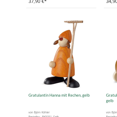
37,90 €
34,9
Gratulantin Hanna mit Rechen, gelb
Gratul
gelb
von Björn Köhler
von Björ
Bestellnr.: BK5051_Gelb
Bestelln