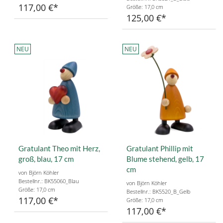
117,00 €
Größe: 17,0 cm
125,00 €
NEU
NEU
Gratulant Theo mit Herz,
Gratulant Phillip mit
groß, blau, 17 cm
Blume stehend, gelb, 17
cm
von Björn Köhler
Bestellnr.: BK55060_Blau
von Björn Köhler
Größe: 17,0 cm
Bestellnr.: BK5520_B_Gelb
117,00 €
Größe: 17,0 cm
117,00 €