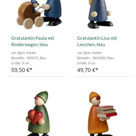
Gratulantin Paula mit
Gratulantin Lisa mit
Kinderwagen, blau
Lieschen, blau
von Björn Köhler
von Björn Köhler
Bestellnr.: BK5070_Blau
Bestellnr.: BK50080_Blau
Größe: 9 cm
Größe: 9 cm
59,50 €
49,70 €