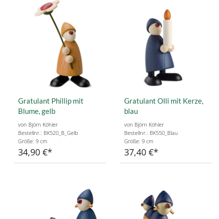
Gratulant Phillip mit
Gratulant Olli mit Kerze,
Blume, gelb
blau
von Björn Köhler
von Björn Köhler
Bestellnr.: BK520_B_Gelb
Bestellnr.: BK550_Blau
Größe: 9 cm
Größe: 9 cm
34,90 €
37,40 €