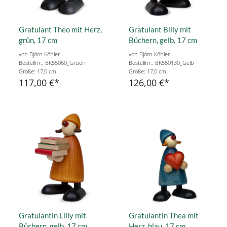
Gratulant Theo mit Herz,
Gratulant Billy mit
grün, 17 cm
Büchern, gelb, 17 cm
von Björn Köhler
von Björn Köhler
Bestellnr.: BK55060_Gruen
Bestellnr.: BK550130_Gelb
Größe: 17,0 cm
Größe: 17,0 cm
117,00 €
126,00 €
Gratulantin Lilly mit
Gratulantin Thea mit
Büchern, gelb, 17 cm
Herz, blau, 17 cm