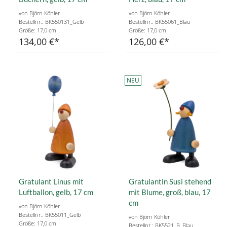
von Björn Köhler
von Björn Köhler
Bestellnr.: BK550131_Gelb
Bestellnr.: BK55061_Blau
Größe: 17,0 cm
Größe: 17,0 cm
134,00 €
126,00 €
NEU
Gratulant Linus mit
Gratulantin Susi stehend
Luftballon, gelb, 17 cm
mit Blume, groß, blau, 17
cm
von Björn Köhler
Bestellnr.: BK55011_Gelb
von Björn Köhler
Größe: 17,0 cm
Bestellnr.: BK5521_B_Blau