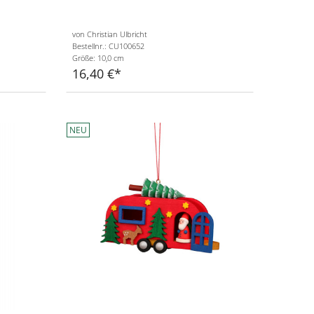
von Christian Ulbricht
Bestellnr.: CU100652
Größe: 10,0 cm
16,40 €
NEU