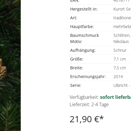
EAN:
4016711
Hergestellt in:
Kurort Se
Art:
traditione
Hauptfarbe:
mehrfarb
Baumschmuck
Schlitte
Motiv:
Nikolaus
Aufhängung:
Schnur
Größe:
7,1 cm
Breite:
7,5 cm
Erscheinungsjahr:
2014
Serie:
Ulbricht
Verfügbarkeit:
sofort lieferb
Lieferzeit: 2-4 Tage
21,90 €