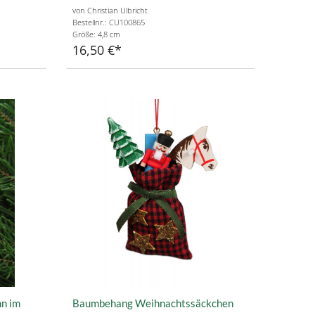
von Christian Ulbricht
Bestellnr.: CU100865
Größe: 4,8 cm
16,50 €
n im
Baumbehang Weihnachtssäckchen