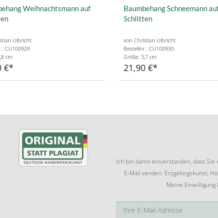
ehang Weihnachtsmann auf
Baumbehang Schneemann au
ten
Schlitten
stian Ulbricht
von Christian Ulbricht
r.: CU100929
Bestellnr.: CU100930
,8 cm
Größe: 5,7 cm
0 €
21,90 €
Ich bin damit einverstanden, dass Si
E-Mail senden: Erzgebirgskunst, Ho
Meine Einwilligung