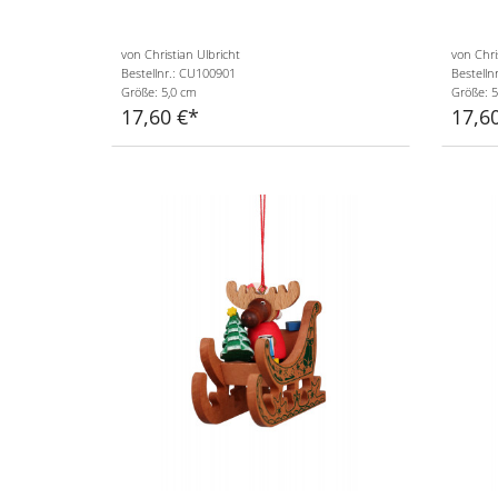
von Christian Ulbricht
von Chri
Bestellnr.: CU100901
Bestelln
Größe: 5,0 cm
Größe: 5
17,60 €
17,6