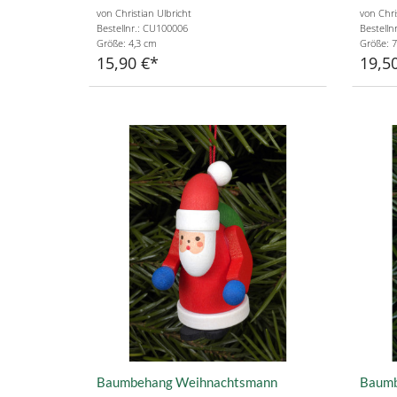
von Christian Ulbricht
von Chri
Bestellnr.: CU100006
Bestelln
Größe: 4,3 cm
Größe: 7
15,90 €
19,5
Baumbehang Weihnachtsmann
Baumb