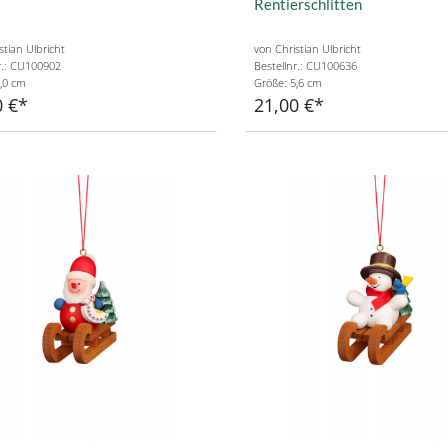
Rentierschlitten
stian Ulbricht
von Christian Ulbricht
r.: CU100902
Bestellnr.: CU100636
,0 cm
Größe: 5,6 cm
0 €
21,00 €