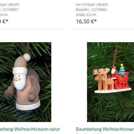
stian Ulbricht
von Christian Ulbricht
r.: CU100857
Bestellnr.: CU100862
,8 cm
Größe: 6,3 cm
0 €
16,50 €
ehang Weihnachtsmann natur
Baumbehang Weihnachtsman