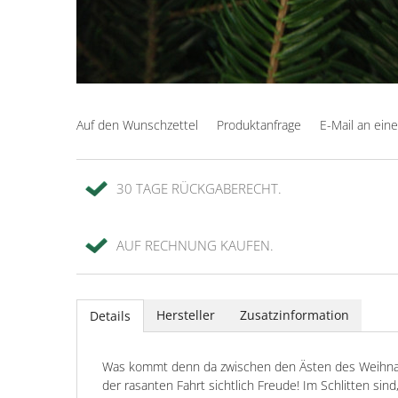
Auf den Wunschzettel
Produktanfrage
E-Mail an ein
30 TAGE RÜCKGABERECHT.
AUF RECHNUNG KAUFEN.
Hersteller
Zusatzinformation
Details
Was kommt denn da zwischen den Ästen des Weihnach
der rasanten Fahrt sichtlich Freude! Im Schlitten s