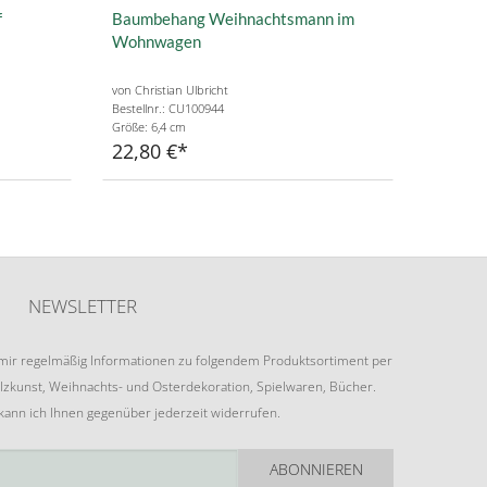
f
Baumbehang Weihnachtsmann im
Wohnwagen
von Christian Ulbricht
Bestellnr.: CU100944
Größe: 6,4 cm
22,80 €
NEWSLETTER
e mir regelmäßig Informationen zu folgendem Produktsortiment per
lzkunst, Weihnachts- und Osterdekoration, Spielwaren, Bücher.
 kann ich Ihnen gegenüber jederzeit widerrufen.
ABONNIEREN