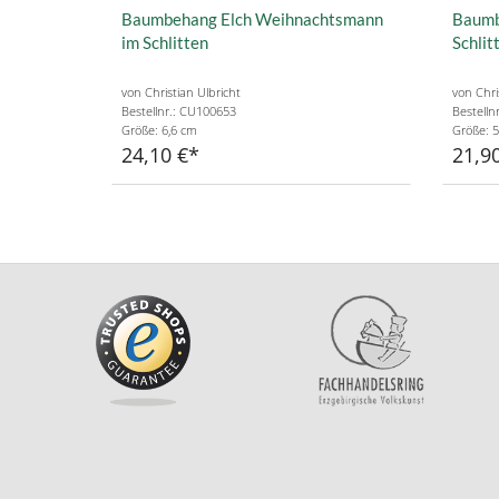
Baumbehang Elch Weihnachtsmann
Baumb
im Schlitten
Schlit
von Christian Ulbricht
von Chri
Bestellnr.: CU100653
Bestelln
Größe: 6,6 cm
Größe: 5
24,10 €
21,9