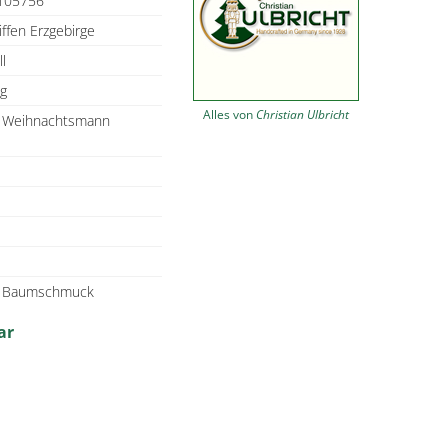
105756
iffen Erzgebirge
ll
ig
Alles von
Christian Ulbricht
n, Weihnachtsmann
 - Baumschmuck
ar