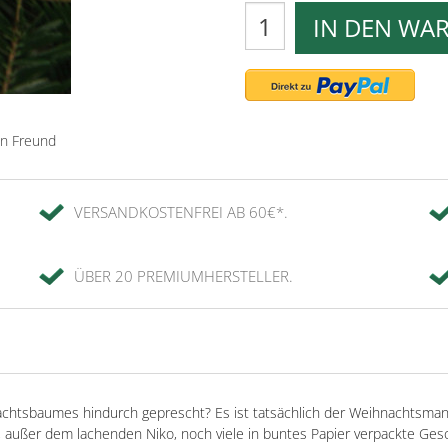
IN DEN WA
en Freund
VERSANDKOSTENFREI AB 60€*.
ÜBER 20 PREMIUMHERSTELLER.
tsbaumes hindurch geprescht? Es ist tatsächlich der Weihnachtsmann 
ind, außer dem lachenden Niko, noch viele in buntes Papier verpackte G