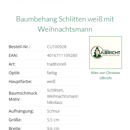
Baumbehang Schlitten weiß mit
Weihnachtsmann
Bestell-Nr.:
CU100928
EAN:
4016711109280
Art:
traditionell
Optik:
farbig
Alles von
Christian
Ulbricht
Hauptfarbe:
weiß
Schlitten,
Baumschmuck
Weihnachtsmann
Motiv:
Nikolaus
Aufhängung:
Schnur
Größe:
5,5 cm
Breite:
9,6 cm