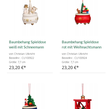
Baumbehang Spieldose
Baumbehang Spieldose
weiß mit Schneemann
rot mit Weihnachtsmann
von Christian Ulbricht
von Christian Ulbricht
Bestellnr.: CU100922
Bestellnr.: CU100924
Größe: 7,7 cm
Größe: 7,7 cm
23,20 €
23,20 €