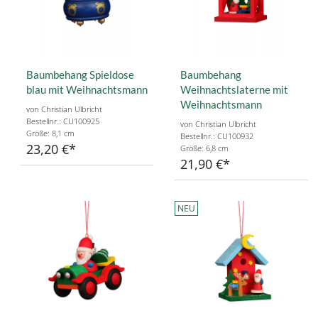
Baumbehang Spieldose
Baumbehang
blau mit Weihnachtsmann
Weihnachtslaterne mit
Weihnachtsmann
von Christian Ulbricht
Bestellnr.: CU100925
von Christian Ulbricht
Größe: 8,1 cm
Bestellnr.: CU100932
23,20 €
Größe: 6,8 cm
21,90 €
NEU