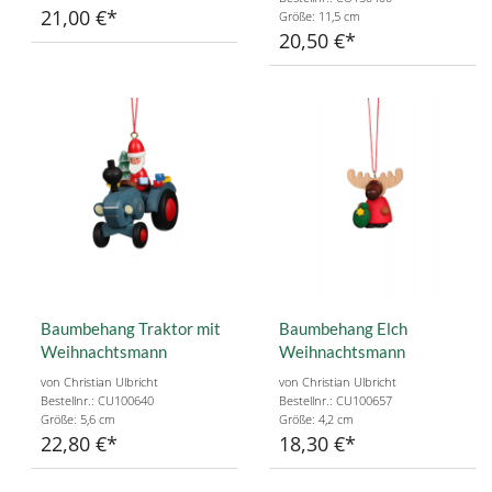
21,00 €
Größe: 11,5 cm
20,50 €
Baumbehang Traktor mit
Baumbehang Elch
Weihnachtsmann
Weihnachtsmann
von Christian Ulbricht
von Christian Ulbricht
Bestellnr.: CU100640
Bestellnr.: CU100657
Größe: 5,6 cm
Größe: 4,2 cm
22,80 €
18,30 €