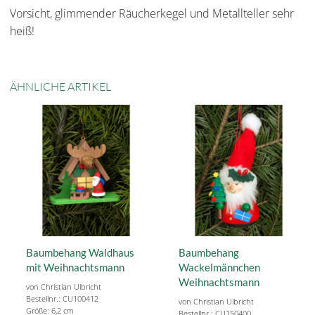
Vorsicht, glimmender Räucherkegel und Metallteller sehr
heiß!
ÄHNLICHE ARTIKEL
Baumbehang Waldhaus
Baumbehang
mit Weihnachtsmann
Wackelmännchen
Weihnachtsmann
von Christian Ulbricht
Bestellnr.: CU100412
von Christian Ulbricht
Größe: 6,2 cm
Bestellnr.: CU150400